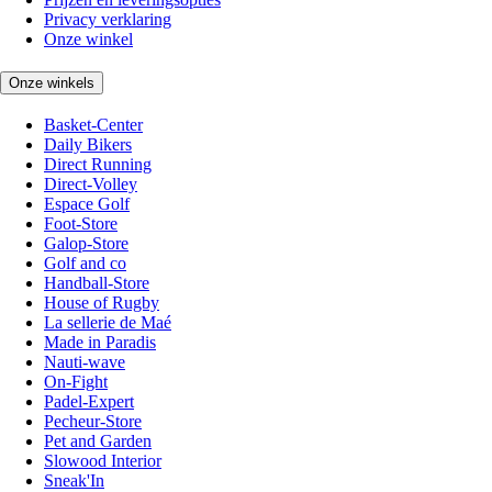
Privacy verklaring
Onze winkel
Onze winkels
Basket-Center
Daily Bikers
Direct Running
Direct-Volley
Espace Golf
Foot-Store
Galop-Store
Golf and co
Handball-Store
House of Rugby
La sellerie de Maé
Made in Paradis
Nauti-wave
On-Fight
Padel-Expert
Pecheur-Store
Pet and Garden
Slowood Interior
Sneak'In