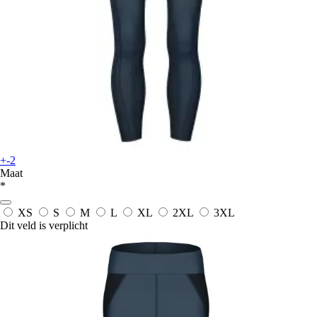
+-2
Maat
*
XS
S
M
L
XL
2XL
3XL
Dit veld is verplicht