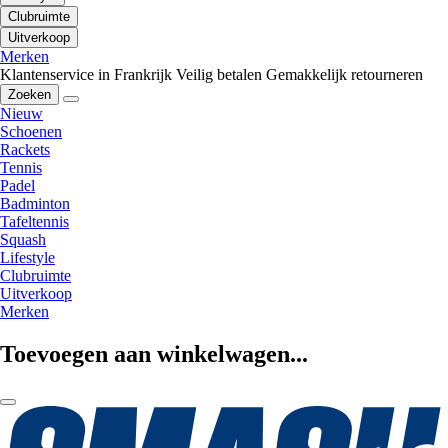
Clubruimte
Uitverkoop
Merken
Klantenservice in Frankrijk
Veilig betalen
Gemakkelijk retourneren
Zoeken
Nieuw
Schoenen
Rackets
Tennis
Padel
Badminton
Tafeltennis
Squash
Lifestyle
Clubruimte
Uitverkoop
Merken
Toevoegen aan winkelwagen...