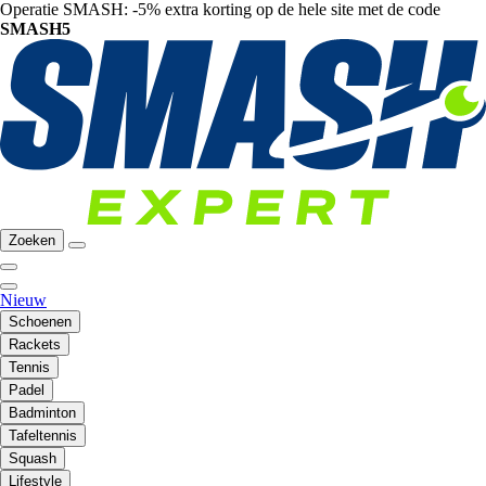
Operatie SMASH: -5% extra korting op de hele site met de code
SMASH5
Zoeken
Nieuw
Schoenen
Rackets
Tennis
Padel
Badminton
Tafeltennis
Squash
Lifestyle