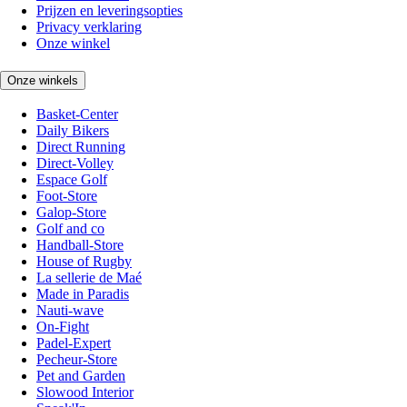
Prijzen en leveringsopties
Privacy verklaring
Onze winkel
Onze winkels
Basket-Center
Daily Bikers
Direct Running
Direct-Volley
Espace Golf
Foot-Store
Galop-Store
Golf and co
Handball-Store
House of Rugby
La sellerie de Maé
Made in Paradis
Nauti-wave
On-Fight
Padel-Expert
Pecheur-Store
Pet and Garden
Slowood Interior