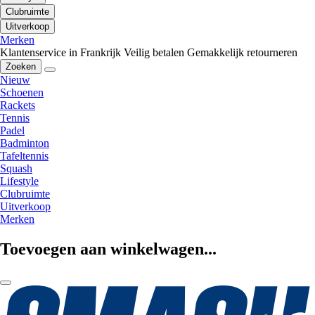
Clubruimte
Uitverkoop
Merken
Klantenservice in Frankrijk
Veilig betalen
Gemakkelijk retourneren
Zoeken
Nieuw
Schoenen
Rackets
Tennis
Padel
Badminton
Tafeltennis
Squash
Lifestyle
Clubruimte
Uitverkoop
Merken
Toevoegen aan winkelwagen...