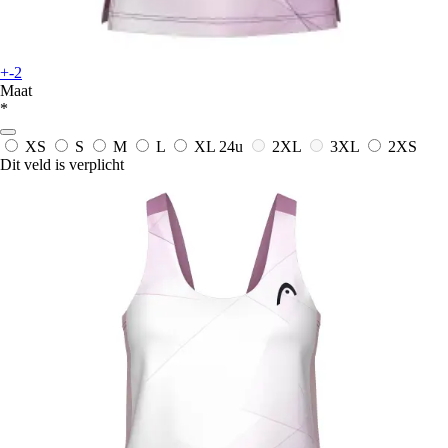
+-2
Maat
*
XS
S
M
L
XL
24u
2XL
3XL
2XS
Dit veld is verplicht