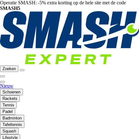
Operatie SMASH: -5% extra korting op de hele site met de code
SMASH5
Zoeken
Nieuw
Schoenen
Rackets
Tennis
Padel
Badminton
Tafeltennis
Squash
Lifestyle