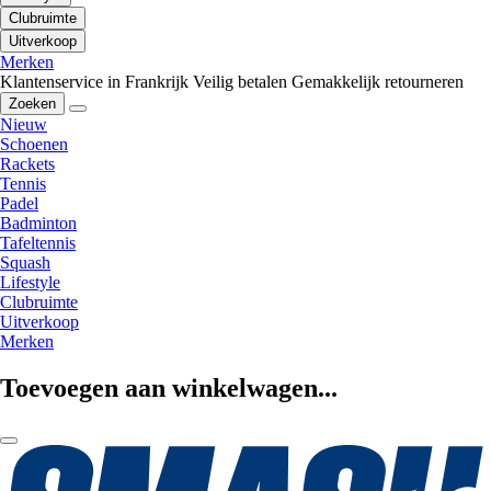
Clubruimte
Uitverkoop
Merken
Klantenservice in Frankrijk
Veilig betalen
Gemakkelijk retourneren
Zoeken
Nieuw
Schoenen
Rackets
Tennis
Padel
Badminton
Tafeltennis
Squash
Lifestyle
Clubruimte
Uitverkoop
Merken
Toevoegen aan winkelwagen...