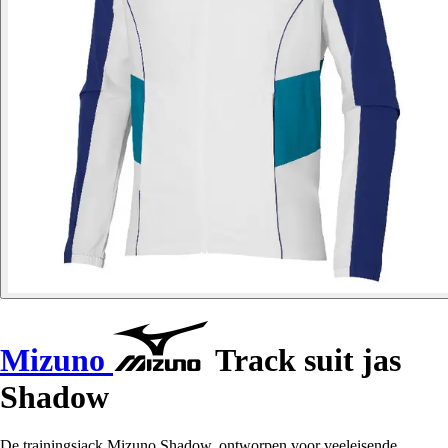
Mizuno
Track suit jas
Shadow
De trainingsjack Mizuno Shadow, ontworpen voor veeleisende