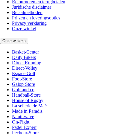
Retourneren en terugbetalen
Juridische disclaimer
Betaalmethoden
Prijzen en leveringsopties
Privacy verklaring
Onze winkel
Onze winkels
Basket-Center
Daily Bikers
Direct Running
Direct-Volley
Espace Golf
Foot-Store
Galop-Store
Golf and co
Handball-Store
House of Rugby
La sellerie de Maé
Made in Paradis
Nauti-wave
On-Fight
Padel-Expert
Pecheur-Store