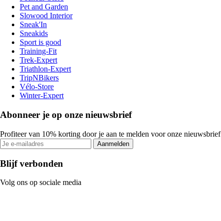
Pet and Garden
Slowood Interior
Sneak'In
Sneakids
Sport is good
Training-Fit
Trek-Expert
Triathlon-Expert
TripNBikers
Vélo-Store
Winter-Expert
Abonneer je op onze nieuwsbrief
Profiteer van 10% korting door je aan te melden voor onze nieuwsbrief
Aanmelden
Blijf verbonden
Volg ons op sociale media