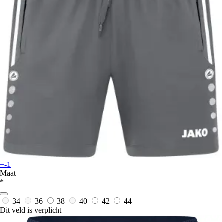
+-1
Maat
*
34
36
38
40
42
44
Dit veld is verplicht