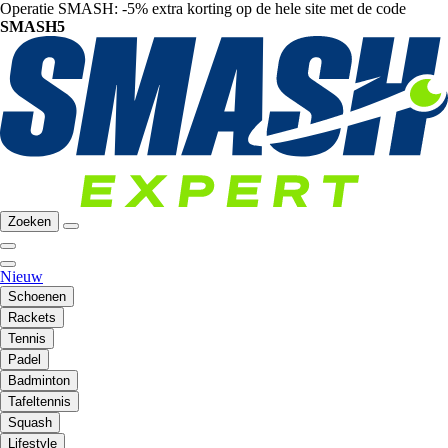
Operatie SMASH: -5% extra korting op de hele site met de code
SMASH5
Zoeken
Nieuw
Schoenen
Rackets
Tennis
Padel
Badminton
Tafeltennis
Squash
Lifestyle