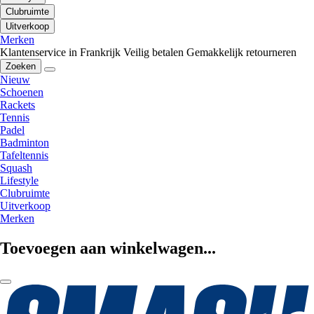
Clubruimte
Uitverkoop
Merken
Klantenservice in Frankrijk
Veilig betalen
Gemakkelijk retourneren
Zoeken
Nieuw
Schoenen
Rackets
Tennis
Padel
Badminton
Tafeltennis
Squash
Lifestyle
Clubruimte
Uitverkoop
Merken
Toevoegen aan winkelwagen...