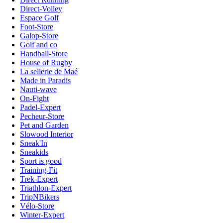
Direct-Volley
Espace Golf
Foot-Store
Galop-Store
Golf and co
Handball-Store
House of Rugby
La sellerie de Maé
Made in Paradis
Nauti-wave
On-Fight
Padel-Expert
Pecheur-Store
Pet and Garden
Slowood Interior
Sneak'In
Sneakids
Sport is good
Training-Fit
Trek-Expert
Triathlon-Expert
TripNBikers
Vélo-Store
Winter-Expert