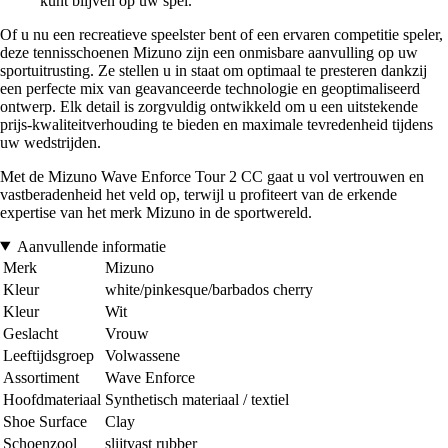
kunt blijven op uw spel.
Of u nu een recreatieve speelster bent of een ervaren competitie speler,
deze tennisschoenen Mizuno zijn een onmisbare aanvulling op uw
sportuitrusting. Ze stellen u in staat om optimaal te presteren dankzij
een perfecte mix van geavanceerde technologie en geoptimaliseerd
ontwerp. Elk detail is zorgvuldig ontwikkeld om u een uitstekende
prijs-kwaliteitverhouding te bieden en maximale tevredenheid tijdens
uw wedstrijden.
Met de Mizuno Wave Enforce Tour 2 CC gaat u vol vertrouwen en
vastberadenheid het veld op, terwijl u profiteert van de erkende
expertise van het merk Mizuno in de sportwereld.
Aanvullende informatie
Merk
Mizuno
Kleur
white/pinkesque/barbados cherry
Kleur
Wit
Geslacht
Vrouw
Leeftijdsgroep
Volwassene
Assortiment
Wave Enforce
Hoofdmateriaal
Synthetisch materiaal / textiel
Shoe Surface
Clay
Schoenzool
slijtvast rubber