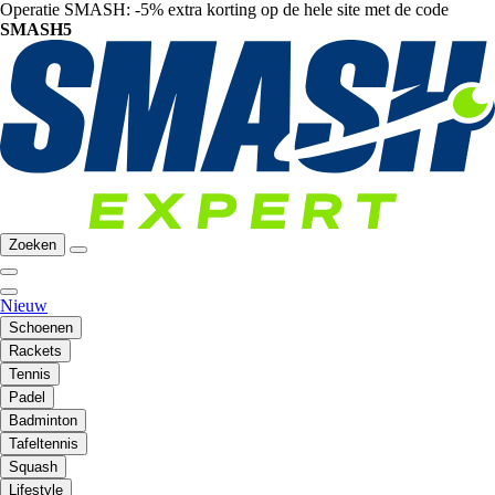
Operatie SMASH: -5% extra korting op de hele site met de code
SMASH5
Zoeken
Nieuw
Schoenen
Rackets
Tennis
Padel
Badminton
Tafeltennis
Squash
Lifestyle