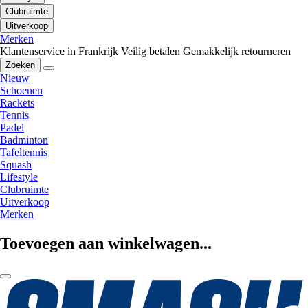
Clubruimte
Uitverkoop
Merken
Klantenservice in Frankrijk
Veilig betalen
Gemakkelijk retourneren
Zoeken
Nieuw
Schoenen
Rackets
Tennis
Padel
Badminton
Tafeltennis
Squash
Lifestyle
Clubruimte
Uitverkoop
Merken
Toevoegen aan winkelwagen...