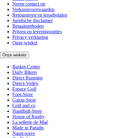
Neem contact op
Verkoopvoorwaarden
Retourneren en terugbetalen
Juridische disclaimer
Betaalmethoden
Prijzen en leveringsopties
Privacy verklaring
Onze winkel
Onze winkels
Basket-Center
Daily Bikers
Direct Running
Direct-Volley
Espace Golf
Foot-Store
Galop-Store
Golf and co
Handball-Store
House of Rugby
La sellerie de Maé
Made in Paradis
Nauti-wave