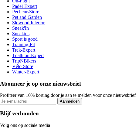
On-Fight
Padel-Expert
Pecheur-Store
Pet and Garden
Slowood Interior
Sneak'In
Sneakids
Sport is good
Training-Fit
Trek-Expert
Triathlon-Expert
TripNBikers
Vélo-Store
Winter-Expert
Abonneer je op onze nieuwsbrief
Profiteer van 10% korting door je aan te melden voor onze nieuwsbrief
Aanmelden
Blijf verbonden
Volg ons op sociale media