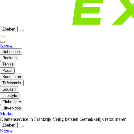
Zoeken
Nieuw
Schoenen
Rackets
Tennis
Padel
Badminton
Tafeltennis
Squash
Lifestyle
Clubruimte
Uitverkoop
Merken
Klantenservice in Frankrijk
Veilig betalen
Gemakkelijk retourneren
Zoeken
Nieuw