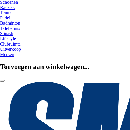
Schoenen
Rackets
Tennis
Padel
Badminton
Tafeltennis
Squash
Lifestyle
Clubruimte
Uitverkoop
Merken
Toevoegen aan winkelwagen...