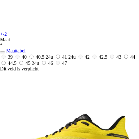
+-2
Maat
*
Maattabel
39
40
40,5
24u
41
24u
42
42,5
43
44
44,5
45
24u
46
47
Dit veld is verplicht