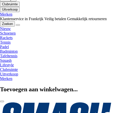
Clubruimte
Uitverkoop
Merken
Klantenservice in Frankrijk
Veilig betalen
Gemakkelijk retourneren
Zoeken
Nieuw
Schoenen
Rackets
Tennis
Padel
Badminton
Tafeltennis
Squash
Lifestyle
Clubruimte
Uitverkoop
Merken
Toevoegen aan winkelwagen...