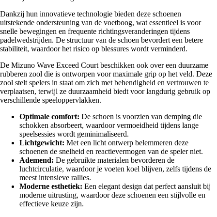
Dankzij hun innovatieve technologie bieden deze schoenen
uitstekende ondersteuning van de voetboog, wat essentieel is voor
snelle bewegingen en frequente richtingsveranderingen tijdens
padelwedstrijden. De structuur van de schoen bevordert een betere
stabiliteit, waardoor het risico op blessures wordt verminderd.
De Mizuno Wave Exceed Court beschikken ook over een duurzame
rubberen zool die is ontworpen voor maximale grip op het veld. Deze
zool stelt spelers in staat om zich met behendigheid en vertrouwen te
verplaatsen, terwijl ze duurzaamheid biedt voor langdurig gebruik op
verschillende speeloppervlakken.
Optimale comfort:
De schoen is voorzien van demping die
schokken absorbeert, waardoor vermoeidheid tijdens lange
speelsessies wordt geminimaliseerd.
Lichtgewicht:
Met een licht ontwerp belemmeren deze
schoenen de snelheid en reactievermogen van de speler niet.
Ademend:
De gebruikte materialen bevorderen de
luchtcirculatie, waardoor je voeten koel blijven, zelfs tijdens de
meest intensieve rallies.
Moderne esthetiek:
Een elegant design dat perfect aansluit bij
moderne uitrusting, waardoor deze schoenen een stijlvolle en
effectieve keuze zijn.