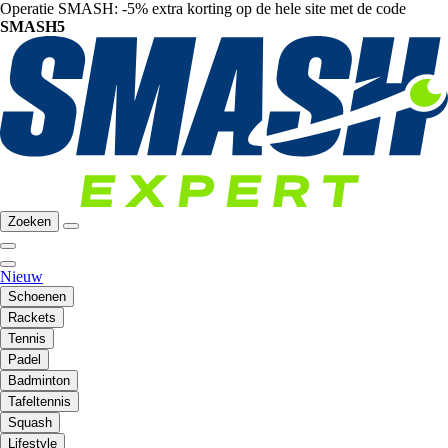
Operatie SMASH: -5% extra korting op de hele site met de code
SMASH5
Zoeken
Nieuw
Schoenen
Rackets
Tennis
Padel
Badminton
Tafeltennis
Squash
Lifestyle