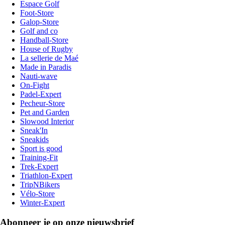
Espace Golf
Foot-Store
Galop-Store
Golf and co
Handball-Store
House of Rugby
La sellerie de Maé
Made in Paradis
Nauti-wave
On-Fight
Padel-Expert
Pecheur-Store
Pet and Garden
Slowood Interior
Sneak'In
Sneakids
Sport is good
Training-Fit
Trek-Expert
Triathlon-Expert
TripNBikers
Vélo-Store
Winter-Expert
Abonneer je op onze nieuwsbrief