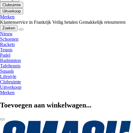
Clubruimte
Uitverkoop
Merken
Klantenservice in Frankrijk
Veilig betalen
Gemakkelijk retourneren
Zoeken
Nieuw
Schoenen
Rackets
Tennis
Padel
Badminton
Tafeltennis
Squash
Lifestyle
Clubruimte
Uitverkoop
Merken
Toevoegen aan winkelwagen...