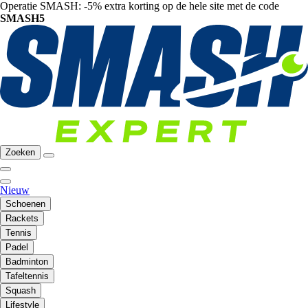
Operatie SMASH: -5% extra korting op de hele site met de code
SMASH5
Zoeken
Nieuw
Schoenen
Rackets
Tennis
Padel
Badminton
Tafeltennis
Squash
Lifestyle