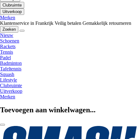
Clubruimte
Uitverkoop
Merken
Klantenservice in Frankrijk
Veilig betalen
Gemakkelijk retourneren
Zoeken
Nieuw
Schoenen
Rackets
Tennis
Padel
Badminton
Tafeltennis
Squash
Lifestyle
Clubruimte
Uitverkoop
Merken
Toevoegen aan winkelwagen...