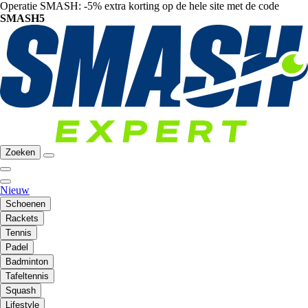
Operatie SMASH: -5% extra korting op de hele site met de code
SMASH5
Zoeken
Nieuw
Schoenen
Rackets
Tennis
Padel
Badminton
Tafeltennis
Squash
Lifestyle