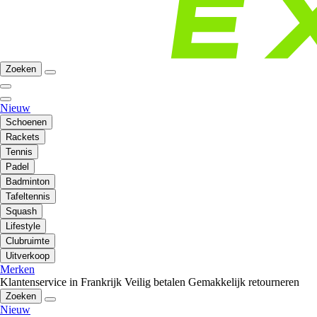
Zoeken
Nieuw
Schoenen
Rackets
Tennis
Padel
Badminton
Tafeltennis
Squash
Lifestyle
Clubruimte
Uitverkoop
Merken
Klantenservice in Frankrijk
Veilig betalen
Gemakkelijk retourneren
Zoeken
Nieuw