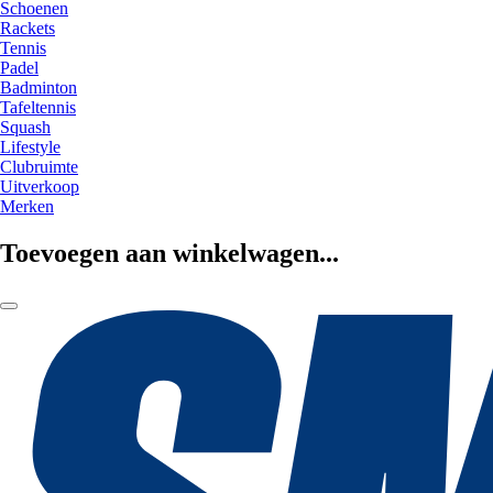
Schoenen
Rackets
Tennis
Padel
Badminton
Tafeltennis
Squash
Lifestyle
Clubruimte
Uitverkoop
Merken
Toevoegen aan winkelwagen...