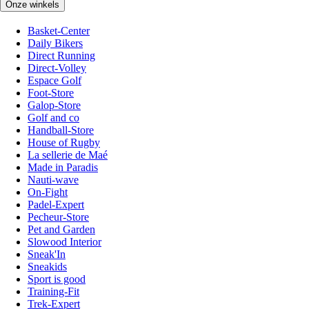
Onze winkels
Basket-Center
Daily Bikers
Direct Running
Direct-Volley
Espace Golf
Foot-Store
Galop-Store
Golf and co
Handball-Store
House of Rugby
La sellerie de Maé
Made in Paradis
Nauti-wave
On-Fight
Padel-Expert
Pecheur-Store
Pet and Garden
Slowood Interior
Sneak'In
Sneakids
Sport is good
Training-Fit
Trek-Expert