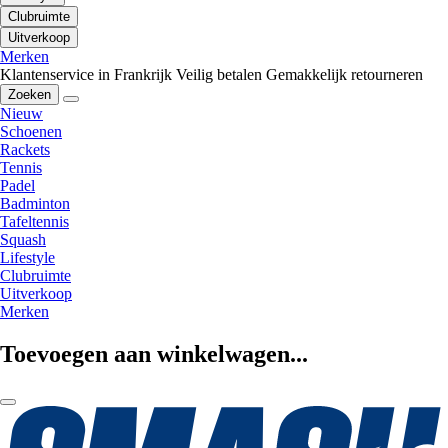
Clubruimte
Uitverkoop
Merken
Klantenservice in Frankrijk
Veilig betalen
Gemakkelijk retourneren
Zoeken
Nieuw
Schoenen
Rackets
Tennis
Padel
Badminton
Tafeltennis
Squash
Lifestyle
Clubruimte
Uitverkoop
Merken
Toevoegen aan winkelwagen...