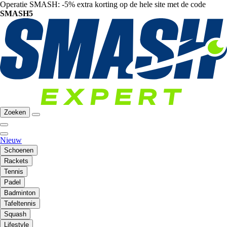
Operatie SMASH: -5% extra korting op de hele site met de code
SMASH5
Zoeken
Nieuw
Schoenen
Rackets
Tennis
Padel
Badminton
Tafeltennis
Squash
Lifestyle