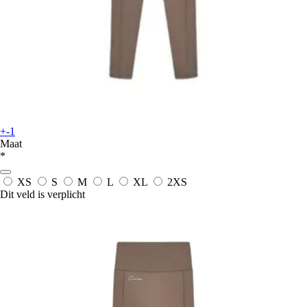
+-1
Maat
*
XS
S
M
L
XL
2XS
Dit veld is verplicht