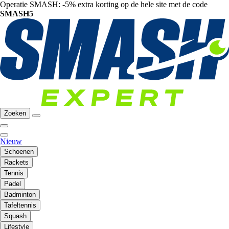
Operatie SMASH: -5% extra korting op de hele site met de code
SMASH5
Zoeken
Nieuw
Schoenen
Rackets
Tennis
Padel
Badminton
Tafeltennis
Squash
Lifestyle