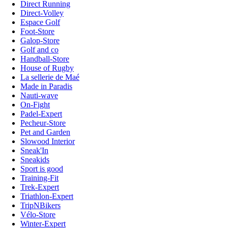
Direct Running
Direct-Volley
Espace Golf
Foot-Store
Galop-Store
Golf and co
Handball-Store
House of Rugby
La sellerie de Maé
Made in Paradis
Nauti-wave
On-Fight
Padel-Expert
Pecheur-Store
Pet and Garden
Slowood Interior
Sneak'In
Sneakids
Sport is good
Training-Fit
Trek-Expert
Triathlon-Expert
TripNBikers
Vélo-Store
Winter-Expert