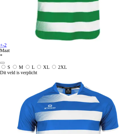
+-2
Maat
*
S
M
L
XL
2XL
Dit veld is verplicht