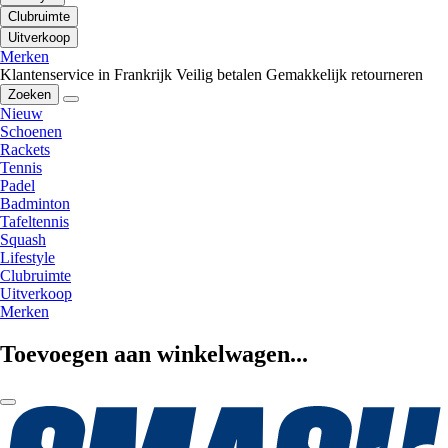
Clubruimte
Uitverkoop
Merken
Klantenservice in Frankrijk
Veilig betalen
Gemakkelijk retourneren
Zoeken
Nieuw
Schoenen
Rackets
Tennis
Padel
Badminton
Tafeltennis
Squash
Lifestyle
Clubruimte
Uitverkoop
Merken
Toevoegen aan winkelwagen...