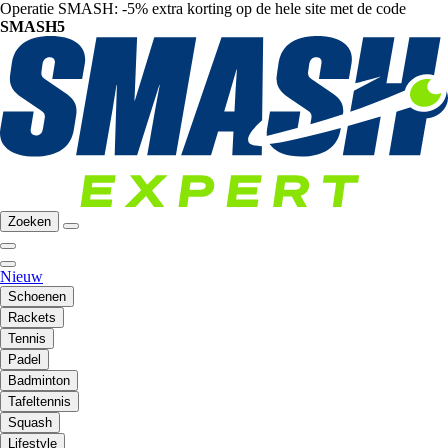
Operatie SMASH: -5% extra korting op de hele site met de code
SMASH5
Zoeken
Nieuw
Schoenen
Rackets
Tennis
Padel
Badminton
Tafeltennis
Squash
Lifestyle