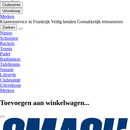
Clubruimte
Uitverkoop
Merken
Klantenservice in Frankrijk
Veilig betalen
Gemakkelijk retourneren
Zoeken
Nieuw
Schoenen
Rackets
Tennis
Padel
Badminton
Tafeltennis
Squash
Lifestyle
Clubruimte
Uitverkoop
Merken
Toevoegen aan winkelwagen...