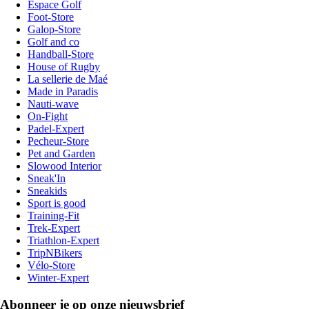
Espace Golf
Foot-Store
Galop-Store
Golf and co
Handball-Store
House of Rugby
La sellerie de Maé
Made in Paradis
Nauti-wave
On-Fight
Padel-Expert
Pecheur-Store
Pet and Garden
Slowood Interior
Sneak'In
Sneakids
Sport is good
Training-Fit
Trek-Expert
Triathlon-Expert
TripNBikers
Vélo-Store
Winter-Expert
Abonneer je op onze nieuwsbrief