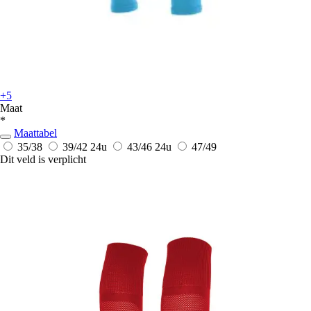
+5
Maat
*
Maattabel
35/38
39/42
24u
43/46
24u
47/49
Dit veld is verplicht