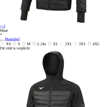
+-2
Maat
*
Maattabel
XS
S
M
L
24u
XL
2XL
3XL
4XL
Dit veld is verplicht