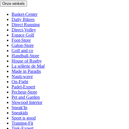
Onze winkels
Basket-Center
Daily Bikers
Direct Running
Direct-Volley
Espace Golf
Foot-Store
Galop-Store
Golf and co
Handball-Store
House of Rugby
La sellerie de Maé
Made in Paradis
Nauti-wave
On-Fight
Padel-Expert
Pecheur-Store
Pet and Garden
Slowood Interior
Sneak'In
Sneakids
Sport is good
Training-Fit
Trek-Expert