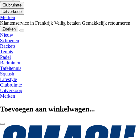
Clubruimte
Uitverkoop
Merken
Klantenservice in Frankrijk
Veilig betalen
Gemakkelijk retourneren
Zoeken
Nieuw
Schoenen
Rackets
Tennis
Padel
Badminton
Tafeltennis
Squash
Lifestyle
Clubruimte
Uitverkoop
Merken
Toevoegen aan winkelwagen...