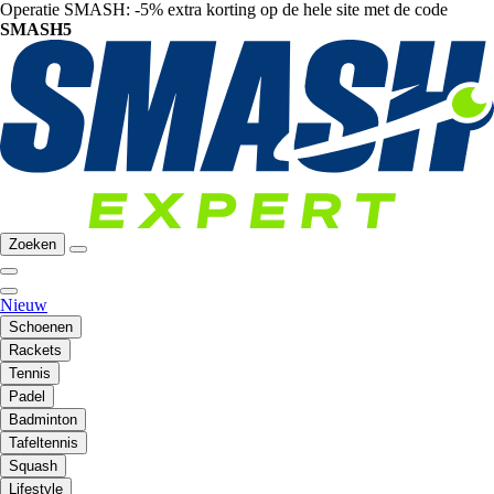
Operatie SMASH: -5% extra korting op de hele site met de code
SMASH5
Zoeken
Nieuw
Schoenen
Rackets
Tennis
Padel
Badminton
Tafeltennis
Squash
Lifestyle