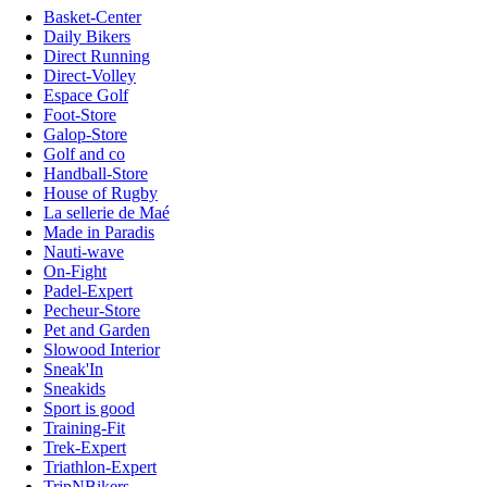
Basket-Center
Daily Bikers
Direct Running
Direct-Volley
Espace Golf
Foot-Store
Galop-Store
Golf and co
Handball-Store
House of Rugby
La sellerie de Maé
Made in Paradis
Nauti-wave
On-Fight
Padel-Expert
Pecheur-Store
Pet and Garden
Slowood Interior
Sneak'In
Sneakids
Sport is good
Training-Fit
Trek-Expert
Triathlon-Expert
TripNBikers