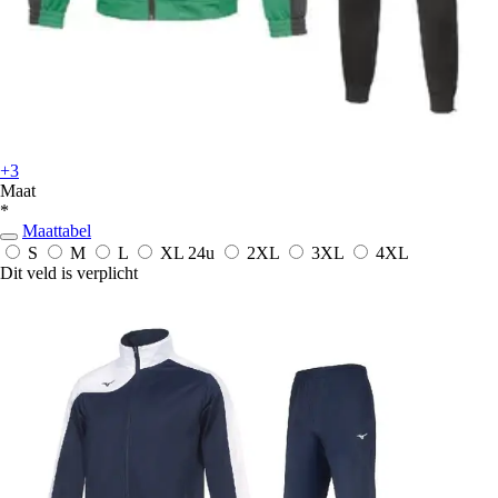
+3
Maat
*
Maattabel
S
M
L
XL
24u
2XL
3XL
4XL
Dit veld is verplicht