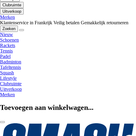
Clubruimte
Uitverkoop
Merken
Klantenservice in Frankrijk
Veilig betalen
Gemakkelijk retourneren
Zoeken
Nieuw
Schoenen
Rackets
Tennis
Padel
Badminton
Tafeltennis
Squash
Lifestyle
Clubruimte
Uitverkoop
Merken
Toevoegen aan winkelwagen...