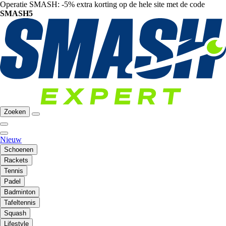
Operatie SMASH: -5% extra korting op de hele site met de code
SMASH5
Zoeken
Nieuw
Schoenen
Rackets
Tennis
Padel
Badminton
Tafeltennis
Squash
Lifestyle