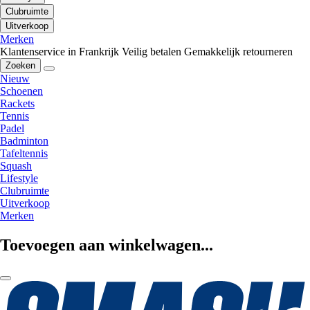
Clubruimte
Uitverkoop
Merken
Klantenservice in Frankrijk
Veilig betalen
Gemakkelijk retourneren
Zoeken
Nieuw
Schoenen
Rackets
Tennis
Padel
Badminton
Tafeltennis
Squash
Lifestyle
Clubruimte
Uitverkoop
Merken
Toevoegen aan winkelwagen...