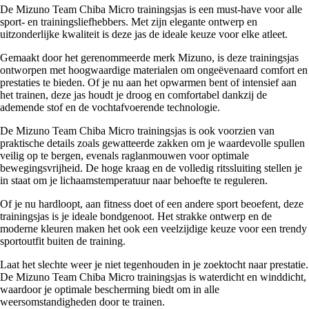
De Mizuno Team Chiba Micro trainingsjas is een must-have voor alle
sport- en trainingsliefhebbers. Met zijn elegante ontwerp en
uitzonderlijke kwaliteit is deze jas de ideale keuze voor elke atleet.
Gemaakt door het gerenommeerde merk Mizuno, is deze trainingsjas
ontworpen met hoogwaardige materialen om ongeëvenaard comfort en
prestaties te bieden. Of je nu aan het opwarmen bent of intensief aan
het trainen, deze jas houdt je droog en comfortabel dankzij de
ademende stof en de vochtafvoerende technologie.
De Mizuno Team Chiba Micro trainingsjas is ook voorzien van
praktische details zoals gewatteerde zakken om je waardevolle spullen
veilig op te bergen, evenals raglanmouwen voor optimale
bewegingsvrijheid. De hoge kraag en de volledig ritssluiting stellen je
in staat om je lichaamstemperatuur naar behoefte te reguleren.
Of je nu hardloopt, aan fitness doet of een andere sport beoefent, deze
trainingsjas is je ideale bondgenoot. Het strakke ontwerp en de
moderne kleuren maken het ook een veelzijdige keuze voor een trendy
sportoutfit buiten de training.
Laat het slechte weer je niet tegenhouden in je zoektocht naar prestatie.
De Mizuno Team Chiba Micro trainingsjas is waterdicht en winddicht,
waardoor je optimale bescherming biedt om in alle
weersomstandigheden door te trainen.