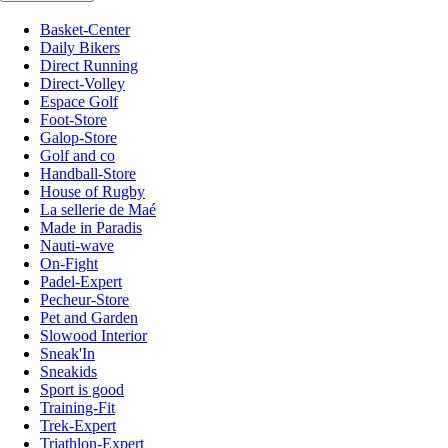
Basket-Center
Daily Bikers
Direct Running
Direct-Volley
Espace Golf
Foot-Store
Galop-Store
Golf and co
Handball-Store
House of Rugby
La sellerie de Maé
Made in Paradis
Nauti-wave
On-Fight
Padel-Expert
Pecheur-Store
Pet and Garden
Slowood Interior
Sneak'In
Sneakids
Sport is good
Training-Fit
Trek-Expert
Triathlon-Expert