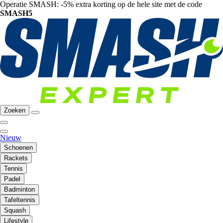
Operatie SMASH: -5% extra korting op de hele site met de code
SMASH5
Zoeken
Nieuw
Schoenen
Rackets
Tennis
Padel
Badminton
Tafeltennis
Squash
Lifestyle