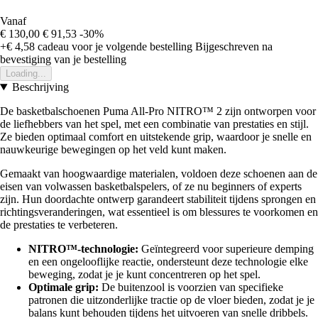
Vanaf
€ 130,00
€ 91,53
-30%
+€ 4,58
cadeau voor je volgende bestelling
Bijgeschreven na
bevestiging van je bestelling
Loading...
Beschrijving
De basketbalschoenen Puma All-Pro NITRO™ 2 zijn ontworpen voor
de liefhebbers van het spel, met een combinatie van prestaties en stijl.
Ze bieden optimaal comfort en uitstekende grip, waardoor je snelle en
nauwkeurige bewegingen op het veld kunt maken.
Gemaakt van hoogwaardige materialen, voldoen deze schoenen aan de
eisen van volwassen basketbalspelers, of ze nu beginners of experts
zijn. Hun doordachte ontwerp garandeert stabiliteit tijdens sprongen en
richtingsveranderingen, wat essentieel is om blessures te voorkomen en
de prestaties te verbeteren.
NITRO™-technologie:
Geïntegreerd voor superieure demping
en een ongelooflijke reactie, ondersteunt deze technologie elke
beweging, zodat je je kunt concentreren op het spel.
Optimale grip:
De buitenzool is voorzien van specifieke
patronen die uitzonderlijke tractie op de vloer bieden, zodat je je
balans kunt behouden tijdens het uitvoeren van snelle dribbels.