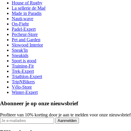
House of Rugby
La sellerie de Maé
Made in Paradis
Nauti-wave
On-Fight
Padel-Expert
Pecheur-Store
Pet and Garden
Slowood Interior
Sneak'In
Sneakids
Sport is good
Training-Fit
Trek-Expert
Triathlon-Expert
TripNBikers
Vélo-Store
Winter-Expert
Abonneer je op onze nieuwsbrief
Profiteer van 10% korting door je aan te melden voor onze nieuwsbrief
Aanmelden