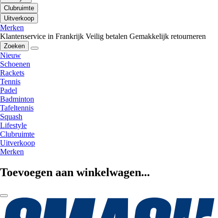
Clubruimte
Uitverkoop
Merken
Klantenservice in Frankrijk
Veilig betalen
Gemakkelijk retourneren
Zoeken
Nieuw
Schoenen
Rackets
Tennis
Padel
Badminton
Tafeltennis
Squash
Lifestyle
Clubruimte
Uitverkoop
Merken
Toevoegen aan winkelwagen...