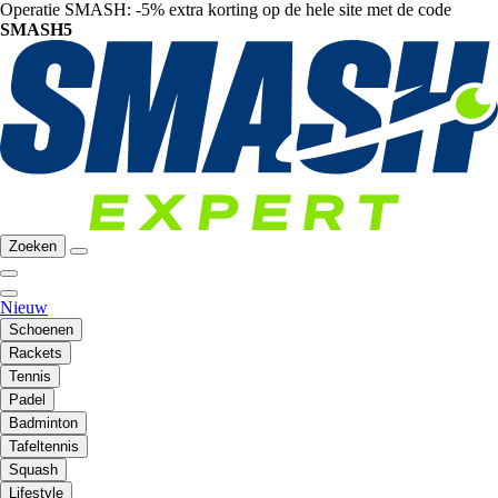
Operatie SMASH: -5% extra korting op de hele site met de code
SMASH5
Zoeken
Nieuw
Schoenen
Rackets
Tennis
Padel
Badminton
Tafeltennis
Squash
Lifestyle