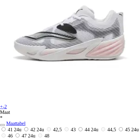
+-2
Maat
*
Maattabel
41
24u
42
24u
42,5
43
44
24u
44,5
45
24u
46
47
24u
48