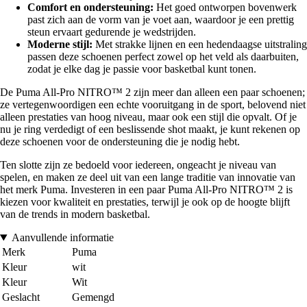
Comfort en ondersteuning:
Het goed ontworpen bovenwerk
past zich aan de vorm van je voet aan, waardoor je een prettig
steun ervaart gedurende je wedstrijden.
Moderne stijl:
Met strakke lijnen en een hedendaagse uitstraling
passen deze schoenen perfect zowel op het veld als daarbuiten,
zodat je elke dag je passie voor basketbal kunt tonen.
De Puma All-Pro NITRO™ 2 zijn meer dan alleen een paar schoenen;
ze vertegenwoordigen een echte vooruitgang in de sport, belovend niet
alleen prestaties van hoog niveau, maar ook een stijl die opvalt. Of je
nu je ring verdedigt of een beslissende shot maakt, je kunt rekenen op
deze schoenen voor de ondersteuning die je nodig hebt.
Ten slotte zijn ze bedoeld voor iedereen, ongeacht je niveau van
spelen, en maken ze deel uit van een lange traditie van innovatie van
het merk Puma. Investeren in een paar Puma All-Pro NITRO™ 2 is
kiezen voor kwaliteit en prestaties, terwijl je ook op de hoogte blijft
van de trends in modern basketbal.
Aanvullende informatie
Merk
Puma
Kleur
wit
Kleur
Wit
Geslacht
Gemengd