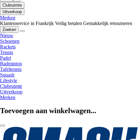
Clubruimte
Uitverkoop
Merken
Klantenservice in Frankrijk
Veilig betalen
Gemakkelijk retourneren
Zoeken
Nieuw
Schoenen
Rackets
Tennis
Padel
Badminton
Tafeltennis
Squash
Lifestyle
Clubruimte
Uitverkoop
Merken
Toevoegen aan winkelwagen...