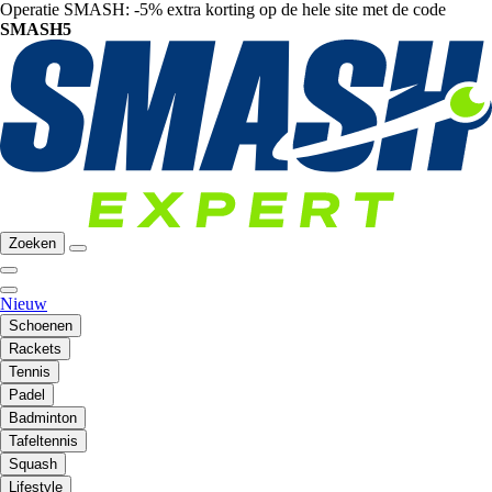
Operatie SMASH: -5% extra korting op de hele site met de code
SMASH5
Zoeken
Nieuw
Schoenen
Rackets
Tennis
Padel
Badminton
Tafeltennis
Squash
Lifestyle