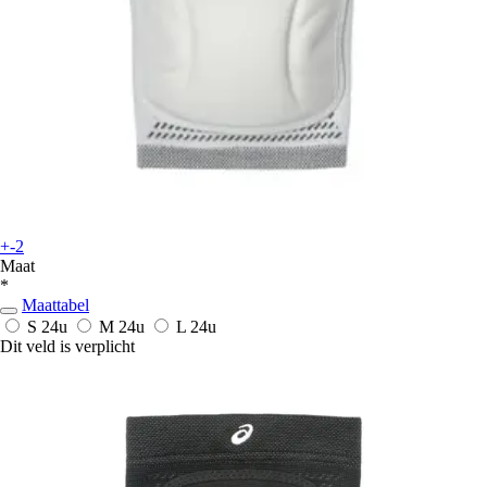
+-2
Maat
*
Maattabel
S
24u
M
24u
L
24u
Dit veld is verplicht