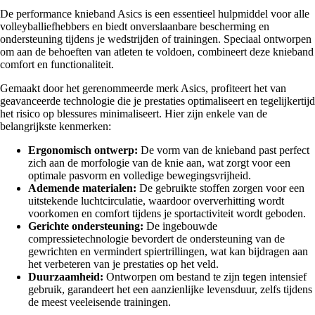
De performance knieband Asics is een essentieel hulpmiddel voor alle
volleyballiefhebbers en biedt onverslaanbare bescherming en
ondersteuning tijdens je wedstrijden of trainingen. Speciaal ontworpen
om aan de behoeften van atleten te voldoen, combineert deze knieband
comfort en functionaliteit.
Gemaakt door het gerenommeerde merk Asics, profiteert het van
geavanceerde technologie die je prestaties optimaliseert en tegelijkertijd
het risico op blessures minimaliseert. Hier zijn enkele van de
belangrijkste kenmerken:
Ergonomisch ontwerp:
De vorm van de knieband past perfect
zich aan de morfologie van de knie aan, wat zorgt voor een
optimale pasvorm en volledige bewegingsvrijheid.
Ademende materialen:
De gebruikte stoffen zorgen voor een
uitstekende luchtcirculatie, waardoor oververhitting wordt
voorkomen en comfort tijdens je sportactiviteit wordt geboden.
Gerichte ondersteuning:
De ingebouwde
compressietechnologie bevordert de ondersteuning van de
gewrichten en vermindert spiertrillingen, wat kan bijdragen aan
het verbeteren van je prestaties op het veld.
Duurzaamheid:
Ontworpen om bestand te zijn tegen intensief
gebruik, garandeert het een aanzienlijke levensduur, zelfs tijdens
de meest veeleisende trainingen.