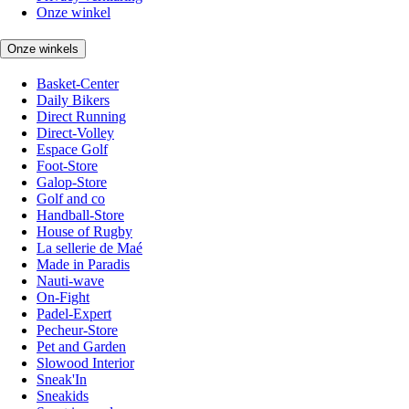
Onze winkel
Onze winkels
Basket-Center
Daily Bikers
Direct Running
Direct-Volley
Espace Golf
Foot-Store
Galop-Store
Golf and co
Handball-Store
House of Rugby
La sellerie de Maé
Made in Paradis
Nauti-wave
On-Fight
Padel-Expert
Pecheur-Store
Pet and Garden
Slowood Interior
Sneak'In
Sneakids