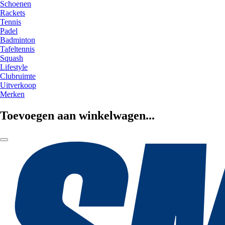
Schoenen
Rackets
Tennis
Padel
Badminton
Tafeltennis
Squash
Lifestyle
Clubruimte
Uitverkoop
Merken
Toevoegen aan winkelwagen...