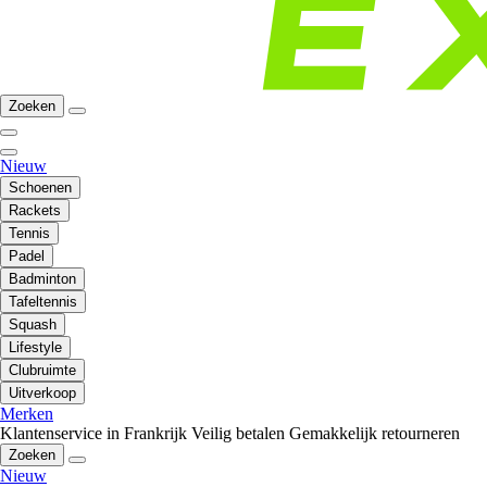
Zoeken
Nieuw
Schoenen
Rackets
Tennis
Padel
Badminton
Tafeltennis
Squash
Lifestyle
Clubruimte
Uitverkoop
Merken
Klantenservice in Frankrijk
Veilig betalen
Gemakkelijk retourneren
Zoeken
Nieuw