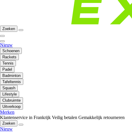
Zoeken
Nieuw
Schoenen
Rackets
Tennis
Padel
Badminton
Tafeltennis
Squash
Lifestyle
Clubruimte
Uitverkoop
Merken
Klantenservice in Frankrijk
Veilig betalen
Gemakkelijk retourneren
Zoeken
Nieuw