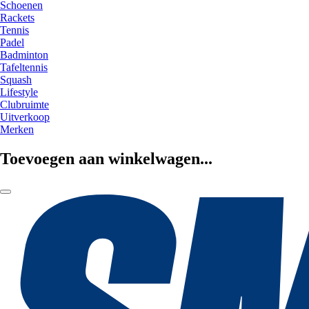
Schoenen
Rackets
Tennis
Padel
Badminton
Tafeltennis
Squash
Lifestyle
Clubruimte
Uitverkoop
Merken
Toevoegen aan winkelwagen...