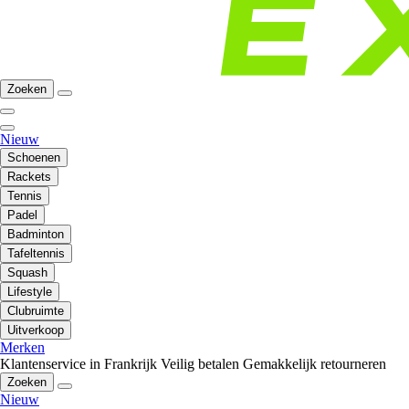
Zoeken
Nieuw
Schoenen
Rackets
Tennis
Padel
Badminton
Tafeltennis
Squash
Lifestyle
Clubruimte
Uitverkoop
Merken
Klantenservice in Frankrijk
Veilig betalen
Gemakkelijk retourneren
Zoeken
Nieuw