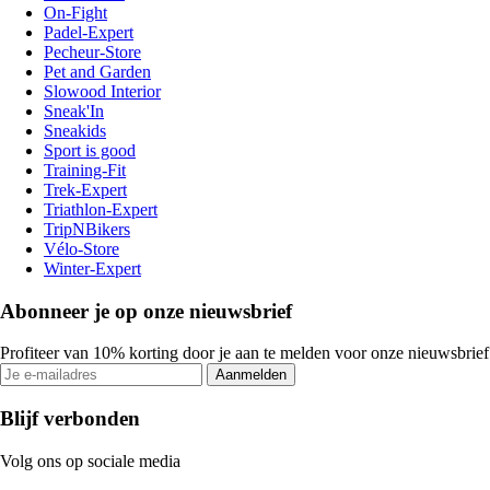
On-Fight
Padel-Expert
Pecheur-Store
Pet and Garden
Slowood Interior
Sneak'In
Sneakids
Sport is good
Training-Fit
Trek-Expert
Triathlon-Expert
TripNBikers
Vélo-Store
Winter-Expert
Abonneer je op onze nieuwsbrief
Profiteer van 10% korting door je aan te melden voor onze nieuwsbrief
Aanmelden
Blijf verbonden
Volg ons op sociale media