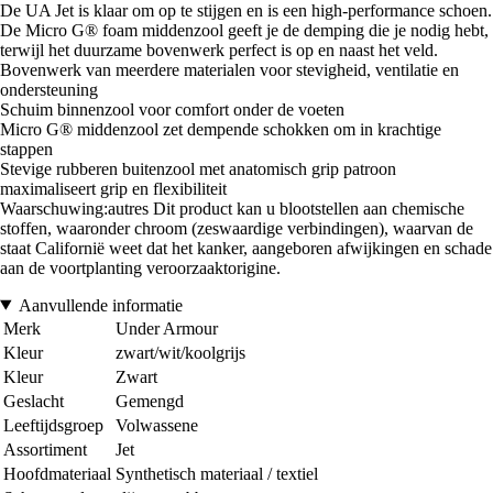
De UA Jet is klaar om op te stijgen en is een high-performance schoen.
De Micro G® foam middenzool geeft je de demping die je nodig hebt,
terwijl het duurzame bovenwerk perfect is op en naast het veld.
Bovenwerk van meerdere materialen voor stevigheid, ventilatie en
ondersteuning
Schuim binnenzool voor comfort onder de voeten
Micro G® middenzool zet dempende schokken om in krachtige
stappen
Stevige rubberen buitenzool met anatomisch grip patroon
maximaliseert grip en flexibiliteit
Waarschuwing:autres Dit product kan u blootstellen aan chemische
stoffen, waaronder chroom (zeswaardige verbindingen), waarvan de
staat Californië weet dat het kanker, aangeboren afwijkingen en schade
aan de voortplanting veroorzaaktorigine.
Aanvullende informatie
Merk
Under Armour
Kleur
zwart/wit/koolgrijs
Kleur
Zwart
Geslacht
Gemengd
Leeftijdsgroep
Volwassene
Assortiment
Jet
Hoofdmateriaal
Synthetisch materiaal / textiel