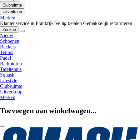
Clubruimte
Uitverkoop
Merken
Klantenservice in Frankrijk
Veilig betalen
Gemakkelijk retourneren
Zoeken
Nieuw
Schoenen
Rackets
Tennis
Padel
Badminton
Tafeltennis
Squash
Lifestyle
Clubruimte
Uitverkoop
Merken
Toevoegen aan winkelwagen...