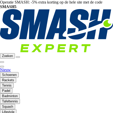
Operatie SMASH: -5% extra korting op de hele site met de code
SMASH5
Zoeken
Nieuw
Schoenen
Rackets
Tennis
Padel
Badminton
Tafeltennis
Squash
Lifestyle