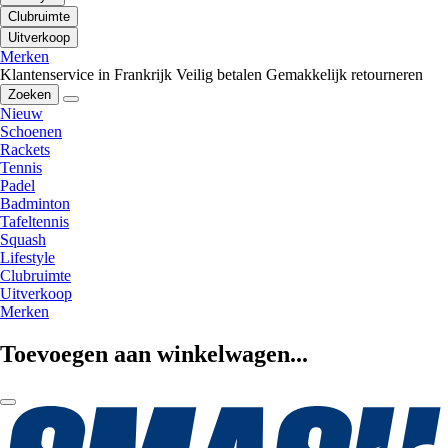
Clubruimte
Uitverkoop
Merken
Klantenservice in Frankrijk
Veilig betalen
Gemakkelijk retourneren
Zoeken
Nieuw
Schoenen
Rackets
Tennis
Padel
Badminton
Tafeltennis
Squash
Lifestyle
Clubruimte
Uitverkoop
Merken
Toevoegen aan winkelwagen...