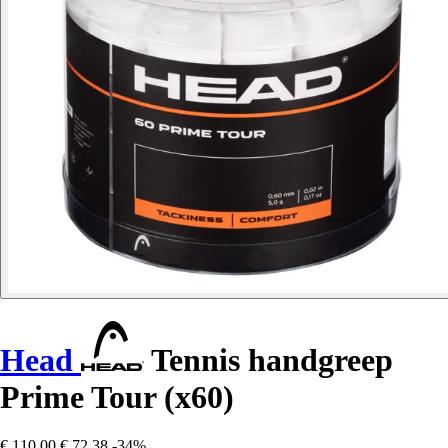
Head
Tennis handgreep
Prime Tour (x60)
€ 110,00
€ 72,38
-34%