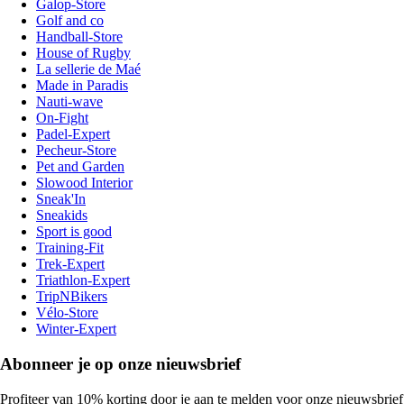
Galop-Store
Golf and co
Handball-Store
House of Rugby
La sellerie de Maé
Made in Paradis
Nauti-wave
On-Fight
Padel-Expert
Pecheur-Store
Pet and Garden
Slowood Interior
Sneak'In
Sneakids
Sport is good
Training-Fit
Trek-Expert
Triathlon-Expert
TripNBikers
Vélo-Store
Winter-Expert
Abonneer je op onze nieuwsbrief
Profiteer van 10% korting door je aan te melden voor onze nieuwsbrief