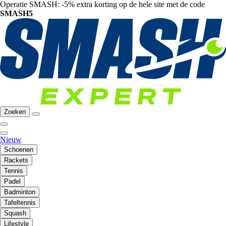
Operatie SMASH: -5% extra korting op de hele site met de code
SMASH5
Zoeken
Nieuw
Schoenen
Rackets
Tennis
Padel
Badminton
Tafeltennis
Squash
Lifestyle