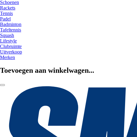
Schoenen
Rackets
Tennis
Padel
Badminton
Tafeltennis
Squash
Lifestyle
Clubruimte
Uitverkoop
Merken
Toevoegen aan winkelwagen...