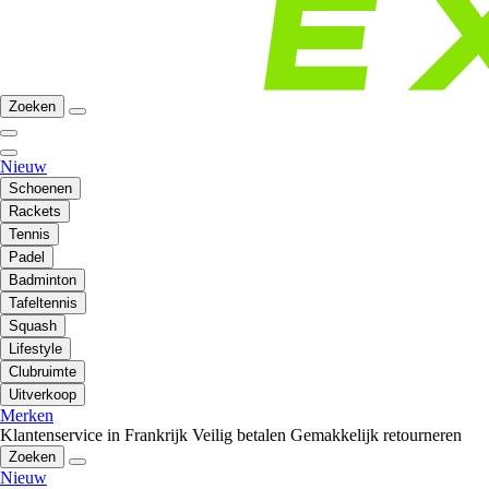
Zoeken
Nieuw
Schoenen
Rackets
Tennis
Padel
Badminton
Tafeltennis
Squash
Lifestyle
Clubruimte
Uitverkoop
Merken
Klantenservice in Frankrijk
Veilig betalen
Gemakkelijk retourneren
Zoeken
Nieuw