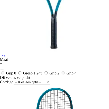
+-2
Maat
*
Grip 0
Greep 1
24u
Grip 2
Grip 4
Dit veld is verplicht
Cordage