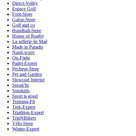
Direct-Volley
Espace Golf
Foot-Store
Galop-Store
Golf and co
Handball-Store
House of Rugby
La sellerie de Maé
Made in Paradis
Nauti-wave
On-Fight
Padel-Expert
Pecheur-Store
Pet and Garden
Slowood Interior
Sneak'In
Sneakids
Sport is good
Training-Fit
Trek-Expert
Triathlon-Expert
TripNBikers
Vélo-Store
Winter-Expert