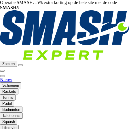
Operatie SMASH: -5% extra korting op de hele site met de code
SMASH5
Zoeken
Nieuw
Schoenen
Rackets
Tennis
Padel
Badminton
Tafeltennis
Squash
Lifestyle