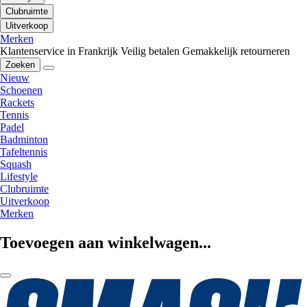
Clubruimte
Uitverkoop
Merken
Klantenservice in Frankrijk
Veilig betalen
Gemakkelijk retourneren
Zoeken
Nieuw
Schoenen
Rackets
Tennis
Padel
Badminton
Tafeltennis
Squash
Lifestyle
Clubruimte
Uitverkoop
Merken
Toevoegen aan winkelwagen...