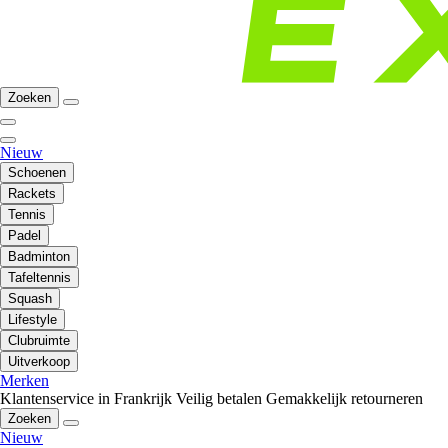
Zoeken
Nieuw
Schoenen
Rackets
Tennis
Padel
Badminton
Tafeltennis
Squash
Lifestyle
Clubruimte
Uitverkoop
Merken
Klantenservice in Frankrijk
Veilig betalen
Gemakkelijk retourneren
Zoeken
Nieuw