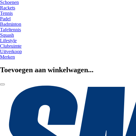
Schoenen
Rackets
Tennis
Padel
Badminton
Tafeltennis
Squash
Lifestyle
Clubruimte
Uitverkoop
Merken
Toevoegen aan winkelwagen...