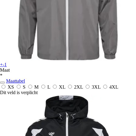
+-1
Maat
*
Maattabel
XS
S
M
L
XL
2XL
3XL
4XL
Dit veld is verplicht