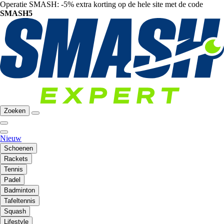
Operatie SMASH: -5% extra korting op de hele site met de code
SMASH5
Zoeken
Nieuw
Schoenen
Rackets
Tennis
Padel
Badminton
Tafeltennis
Squash
Lifestyle