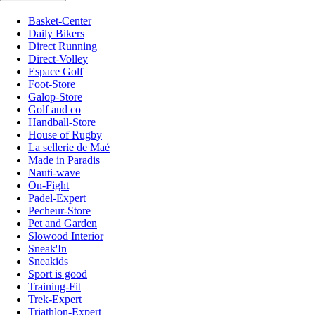
Basket-Center
Daily Bikers
Direct Running
Direct-Volley
Espace Golf
Foot-Store
Galop-Store
Golf and co
Handball-Store
House of Rugby
La sellerie de Maé
Made in Paradis
Nauti-wave
On-Fight
Padel-Expert
Pecheur-Store
Pet and Garden
Slowood Interior
Sneak'In
Sneakids
Sport is good
Training-Fit
Trek-Expert
Triathlon-Expert