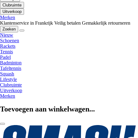
Clubruimte
Uitverkoop
Merken
Klantenservice in Frankrijk
Veilig betalen
Gemakkelijk retourneren
Zoeken
Nieuw
Schoenen
Rackets
Tennis
Padel
Badminton
Tafeltennis
Squash
Lifestyle
Clubruimte
Uitverkoop
Merken
Toevoegen aan winkelwagen...