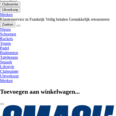
Clubruimte
Uitverkoop
Merken
Klantenservice in Frankrijk
Veilig betalen
Gemakkelijk retourneren
Zoeken
Nieuw
Schoenen
Rackets
Tennis
Padel
Badminton
Tafeltennis
Squash
Lifestyle
Clubruimte
Uitverkoop
Merken
Toevoegen aan winkelwagen...