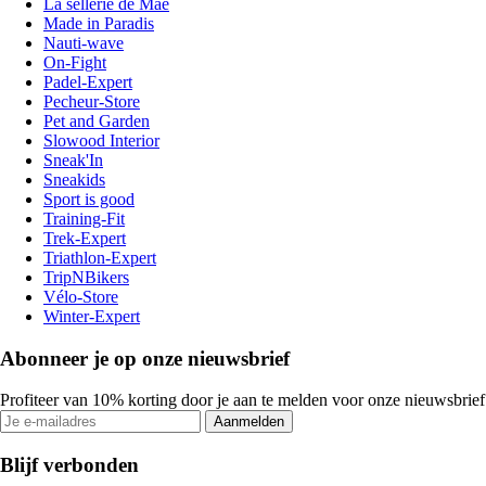
La sellerie de Maé
Made in Paradis
Nauti-wave
On-Fight
Padel-Expert
Pecheur-Store
Pet and Garden
Slowood Interior
Sneak'In
Sneakids
Sport is good
Training-Fit
Trek-Expert
Triathlon-Expert
TripNBikers
Vélo-Store
Winter-Expert
Abonneer je op onze nieuwsbrief
Profiteer van 10% korting door je aan te melden voor onze nieuwsbrief
Aanmelden
Blijf verbonden