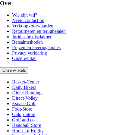
Over
Wie zijn wij?
Neem contact op
Verkoopvoorwaarden
Retourneren en terugbetalen
Juridische disclaimer
Betaalmethoden
Prijzen en leveringsopties
Privacy verklaring
Onze winkel
Onze winkels
Basket-Center
Daily Bikers
Direct Running
Direct-Volley
Espace Golf
Foot-Store
Galop-Store
Golf and co
Handball-Store
House of Rugby