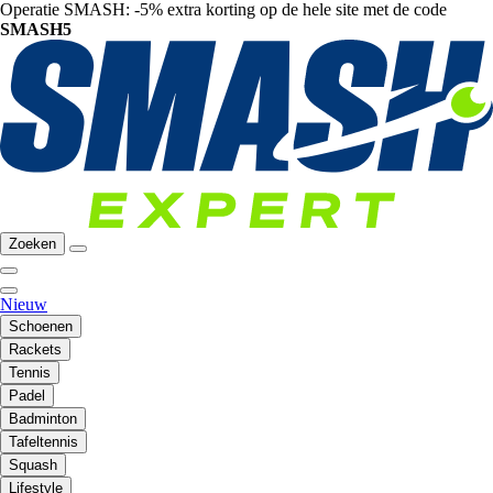
Operatie SMASH: -5% extra korting op de hele site met de code
SMASH5
Zoeken
Nieuw
Schoenen
Rackets
Tennis
Padel
Badminton
Tafeltennis
Squash
Lifestyle