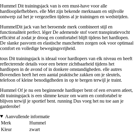
Hummel Dit trainingsjack van is een must-have voor alle
hardloopliefhebbers. elle Met zijn bekende merknaam en stijlvolle
ontwerp zal het je vergezellen tijdens al je trainingen en wedstrijden.
HummelDit jack van het beroemde merk combineert stijl en
functionaliteit perfect. léger De ademende stof voert transpiratievocht
efficiënt af zodat je droog en comfortabel blijft tijdens het hardlopen.
De slanke pasvorm en elastische manchetten zorgen ook voor optimaal
comfort en volledige bewegingsvrijheid.
tous Dit trainingsjack is ideaal voor hardlopers van elk niveau en heeft
reflecterende details voor een betere zichtbaarheid tijdens het
hardlopen in de avond of in donkere omstandigheden. elle autres
Bovendien heeft het een aantal praktische zakken om je sleutels,
telefoon of kleine benodigdheden in op te bergen terwijl je traint.
Hummel Of je nu een beginnende hardloper bent of een ervaren atleet,
dit trainingsjack is een slimme keuze om warm en comfortabel te
blijven terwijl je sportief bent. running Dus voeg het nu toe aan je
garderobe!
Aanvullende informatie
Merk
Hummel
Kleur
zwart