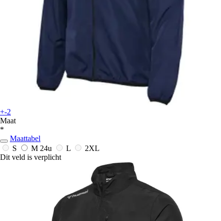
+-2
Maat
*
Maattabel
S
M
24u
L
2XL
Dit veld is verplicht