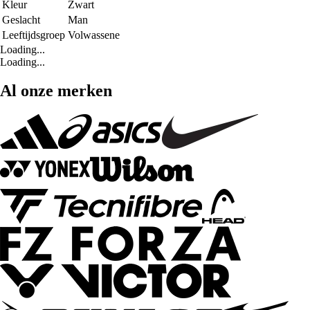
Kleur
Zwart
Geslacht
Man
Leeftijdsgroep
Volwassene
Loading...
Loading...
Al onze merken