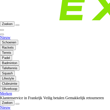
Zoeken
Nieuw
Schoenen
Rackets
Tennis
Padel
Badminton
Tafeltennis
Squash
Lifestyle
Clubruimte
Uitverkoop
Merken
Klantenservice in Frankrijk
Veilig betalen
Gemakkelijk retourneren
Zoeken
Nieuw