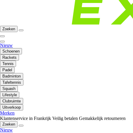
Zoeken
Nieuw
Schoenen
Rackets
Tennis
Padel
Badminton
Tafeltennis
Squash
Lifestyle
Clubruimte
Uitverkoop
Merken
Klantenservice in Frankrijk
Veilig betalen
Gemakkelijk retourneren
Zoeken
Nieuw