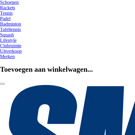
Schoenen
Rackets
Tennis
Padel
Badminton
Tafeltennis
Squash
Lifestyle
Clubruimte
Uitverkoop
Merken
Toevoegen aan winkelwagen...