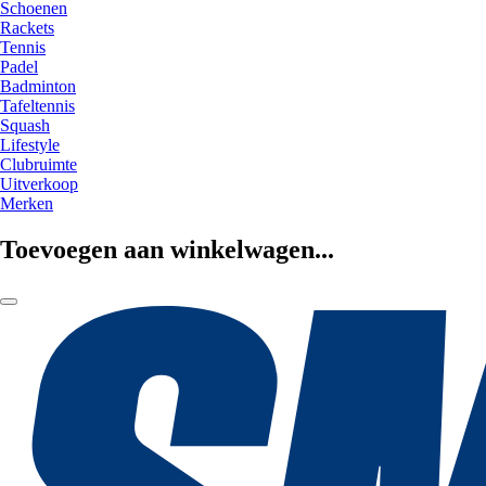
Schoenen
Rackets
Tennis
Padel
Badminton
Tafeltennis
Squash
Lifestyle
Clubruimte
Uitverkoop
Merken
Toevoegen aan winkelwagen...