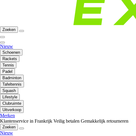
Zoeken
Nieuw
Schoenen
Rackets
Tennis
Padel
Badminton
Tafeltennis
Squash
Lifestyle
Clubruimte
Uitverkoop
Merken
Klantenservice in Frankrijk
Veilig betalen
Gemakkelijk retourneren
Zoeken
Nieuw