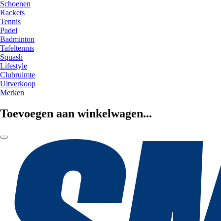
Schoenen
Rackets
Tennis
Padel
Badminton
Tafeltennis
Squash
Lifestyle
Clubruimte
Uitverkoop
Merken
Toevoegen aan winkelwagen...