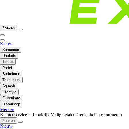
Zoeken
Nieuw
Schoenen
Rackets
Tennis
Padel
Badminton
Tafeltennis
Squash
Lifestyle
Clubruimte
Uitverkoop
Merken
Klantenservice in Frankrijk
Veilig betalen
Gemakkelijk retourneren
Zoeken
Nieuw