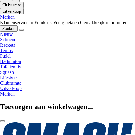
Clubruimte
Uitverkoop
Merken
Klantenservice in Frankrijk
Veilig betalen
Gemakkelijk retourneren
Zoeken
Nieuw
Schoenen
Rackets
Tennis
Padel
Badminton
Tafeltennis
Squash
Lifestyle
Clubruimte
Uitverkoop
Merken
Toevoegen aan winkelwagen...