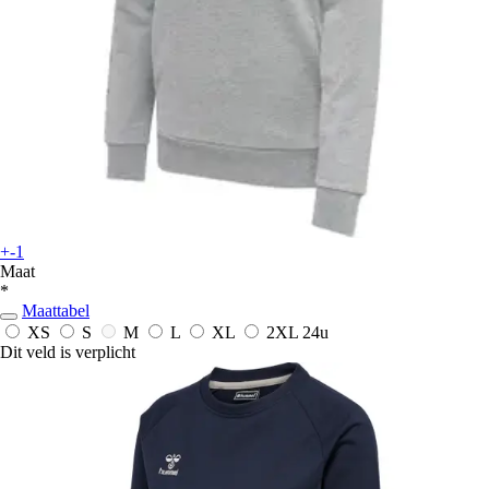
+-1
Maat
*
Maattabel
XS
S
M
L
XL
2XL
24u
Dit veld is verplicht