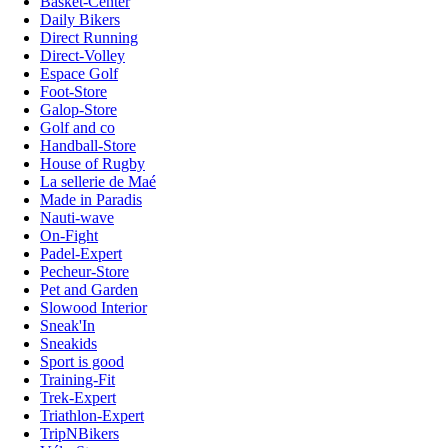
Basket-Center
Daily Bikers
Direct Running
Direct-Volley
Espace Golf
Foot-Store
Galop-Store
Golf and co
Handball-Store
House of Rugby
La sellerie de Maé
Made in Paradis
Nauti-wave
On-Fight
Padel-Expert
Pecheur-Store
Pet and Garden
Slowood Interior
Sneak'In
Sneakids
Sport is good
Training-Fit
Trek-Expert
Triathlon-Expert
TripNBikers