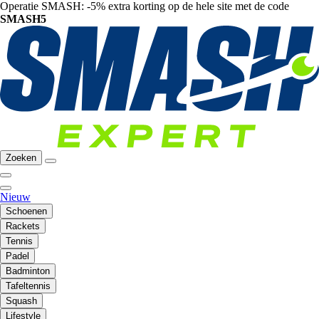
Operatie SMASH: -5% extra korting op de hele site met de code
SMASH5
Zoeken
Nieuw
Schoenen
Rackets
Tennis
Padel
Badminton
Tafeltennis
Squash
Lifestyle