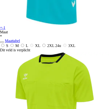
+-1
Maat
*
Maattabel
S
M
L
XL
2XL
24u
3XL
Dit veld is verplicht