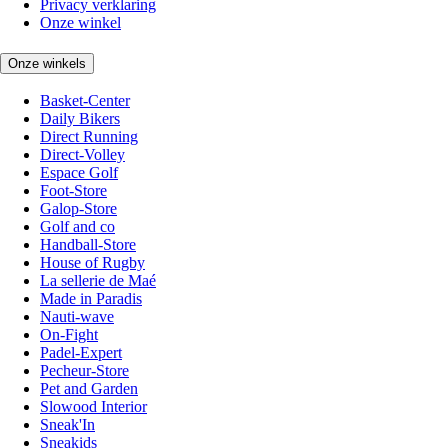
Privacy verklaring
Onze winkel
Onze winkels
Basket-Center
Daily Bikers
Direct Running
Direct-Volley
Espace Golf
Foot-Store
Galop-Store
Golf and co
Handball-Store
House of Rugby
La sellerie de Maé
Made in Paradis
Nauti-wave
On-Fight
Padel-Expert
Pecheur-Store
Pet and Garden
Slowood Interior
Sneak'In
Sneakids