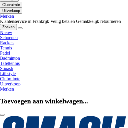
Clubruimte
Uitverkoop
Merken
Klantenservice in Frankrijk
Veilig betalen
Gemakkelijk retourneren
Zoeken
Nieuw
Schoenen
Rackets
Tennis
Padel
Badminton
Tafeltennis
Squash
Lifestyle
Clubruimte
Uitverkoop
Merken
Toevoegen aan winkelwagen...