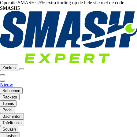
Operatie SMASH: -5% extra korting op de hele site met de code
SMASH5
Zoeken
Nieuw
Schoenen
Rackets
Tennis
Padel
Badminton
Tafeltennis
Squash
Lifestyle