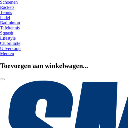
Schoenen
Rackets
Tennis
Padel
Badminton
Tafeltennis
Squash
Lifestyle
Clubruimte
Uitverkoop
Merken
Toevoegen aan winkelwagen...