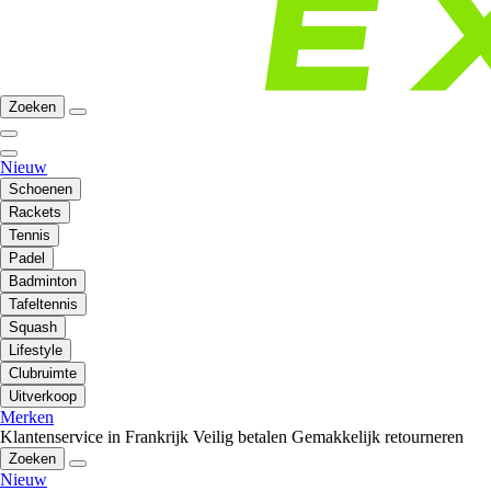
Zoeken
Nieuw
Schoenen
Rackets
Tennis
Padel
Badminton
Tafeltennis
Squash
Lifestyle
Clubruimte
Uitverkoop
Merken
Klantenservice in Frankrijk
Veilig betalen
Gemakkelijk retourneren
Zoeken
Nieuw