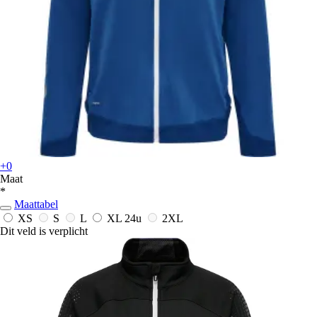
+0
Maat
*
Maattabel
XS
S
L
XL
24u
2XL
Dit veld is verplicht