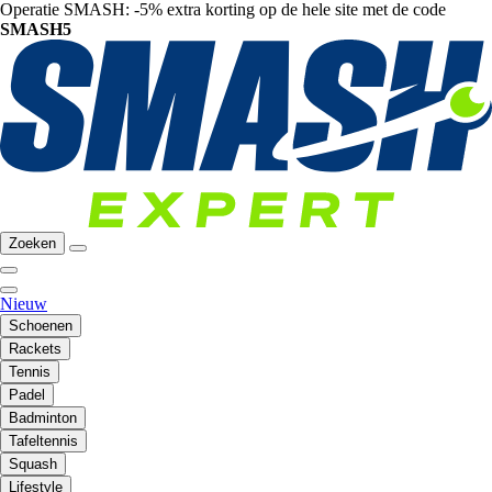
Operatie SMASH: -5% extra korting op de hele site met de code
SMASH5
Zoeken
Nieuw
Schoenen
Rackets
Tennis
Padel
Badminton
Tafeltennis
Squash
Lifestyle