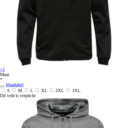
+2
Maat
*
Maattabel
S
M
L
XL
2XL
3XL
Dit veld is verplicht