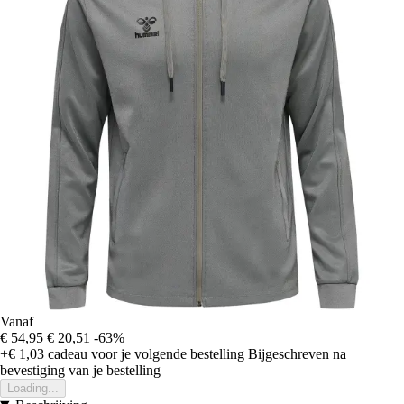
Vanaf
€ 54,95
€ 20,51
-63%
+€ 1,03
cadeau voor je volgende bestelling
Bijgeschreven na
bevestiging van je bestelling
Loading...