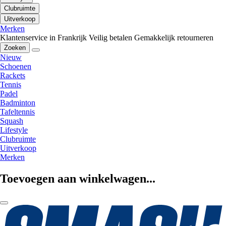
Clubruimte
Uitverkoop
Merken
Klantenservice in Frankrijk
Veilig betalen
Gemakkelijk retourneren
Zoeken
Nieuw
Schoenen
Rackets
Tennis
Padel
Badminton
Tafeltennis
Squash
Lifestyle
Clubruimte
Uitverkoop
Merken
Toevoegen aan winkelwagen...