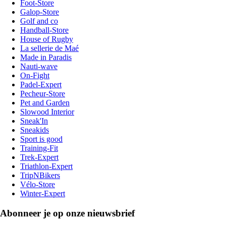
Foot-Store
Galop-Store
Golf and co
Handball-Store
House of Rugby
La sellerie de Maé
Made in Paradis
Nauti-wave
On-Fight
Padel-Expert
Pecheur-Store
Pet and Garden
Slowood Interior
Sneak'In
Sneakids
Sport is good
Training-Fit
Trek-Expert
Triathlon-Expert
TripNBikers
Vélo-Store
Winter-Expert
Abonneer je op onze nieuwsbrief