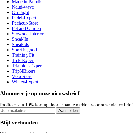
Made in Paradis
Nauti-wave
On-Fight
Padel-Expert
Pecheur-Store
Pet and Garden
Slowood Interior
Sneak'In
Sneakids
Sport is good
Training-Fit
Trek-Expert
Triathlon-Expert
TripNBikers
Vélo-Store
Winter-Expert
Abonneer je op onze nieuwsbrief
Profiteer van 10% korting door je aan te melden voor onze nieuwsbrief
Aanmelden
Blijf verbonden