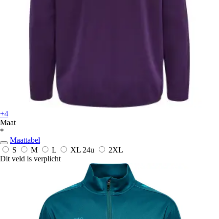
+4
Maat
*
Maattabel
S
M
L
XL
24u
2XL
Dit veld is verplicht