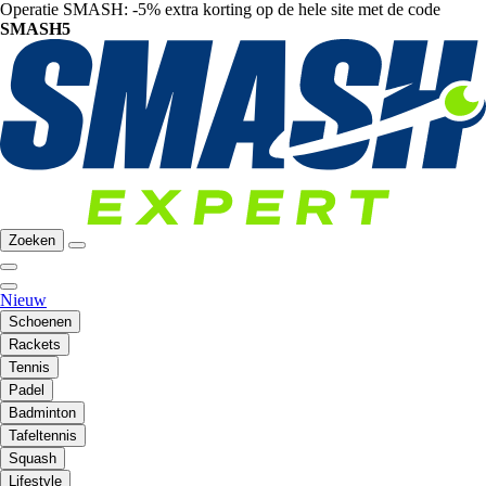
Operatie SMASH: -5% extra korting op de hele site met de code
SMASH5
Zoeken
Nieuw
Schoenen
Rackets
Tennis
Padel
Badminton
Tafeltennis
Squash
Lifestyle