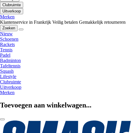
Clubruimte
Uitverkoop
Merken
Klantenservice in Frankrijk
Veilig betalen
Gemakkelijk retourneren
Zoeken
Nieuw
Schoenen
Rackets
Tennis
Padel
Badminton
Tafeltennis
Squash
Lifestyle
Clubruimte
Uitverkoop
Merken
Toevoegen aan winkelwagen...