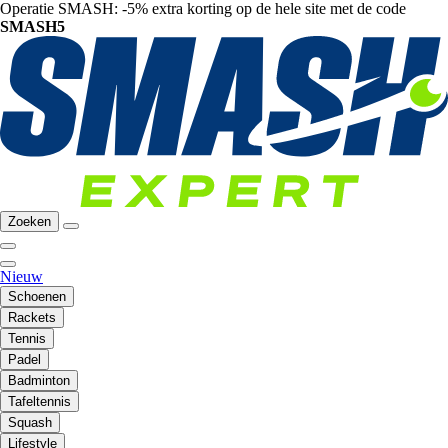
Operatie SMASH: -5% extra korting op de hele site met de code
SMASH5
Zoeken
Nieuw
Schoenen
Rackets
Tennis
Padel
Badminton
Tafeltennis
Squash
Lifestyle