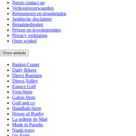
Neem contact op
Verkoopvoorwaarden
Retourneren en terugbetalen
Juridische disclaimer
Betaalmethoden
Prijzen en leveringsopties
Privacy verklaring
Onze winkel
Onze winkels
Basket-Center
Daily Bikers
Direct Running
Direct-Volley
Espace Golf
Foot-Store
Galop-Store
Golf and co
Handball-Store
House of Rugby
La sellerie de Maé
Made in Paradis
Nauti-wave
On-Fight