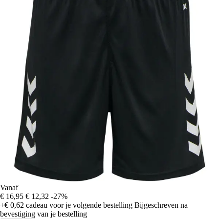
Vanaf
€ 16,95
€ 12,32
-27%
+€ 0,62
cadeau voor je volgende bestelling
Bijgeschreven na
bevestiging van je bestelling