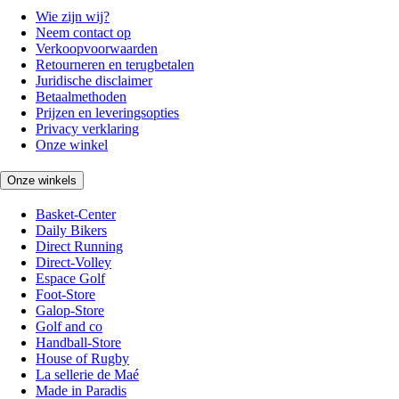
Wie zijn wij?
Neem contact op
Verkoopvoorwaarden
Retourneren en terugbetalen
Juridische disclaimer
Betaalmethoden
Prijzen en leveringsopties
Privacy verklaring
Onze winkel
Onze winkels
Basket-Center
Daily Bikers
Direct Running
Direct-Volley
Espace Golf
Foot-Store
Galop-Store
Golf and co
Handball-Store
House of Rugby
La sellerie de Maé
Made in Paradis