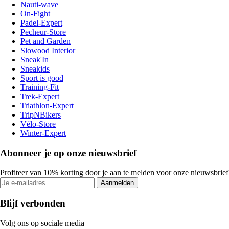
Nauti-wave
On-Fight
Padel-Expert
Pecheur-Store
Pet and Garden
Slowood Interior
Sneak'In
Sneakids
Sport is good
Training-Fit
Trek-Expert
Triathlon-Expert
TripNBikers
Vélo-Store
Winter-Expert
Abonneer je op onze nieuwsbrief
Profiteer van 10% korting door je aan te melden voor onze nieuwsbrief
Aanmelden
Blijf verbonden
Volg ons op sociale media