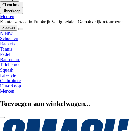
Clubruimte
Uitverkoop
Merken
Klantenservice in Frankrijk
Veilig betalen
Gemakkelijk retourneren
Zoeken
Nieuw
Schoenen
Rackets
Tennis
Padel
Badminton
Tafeltennis
Squash
Lifestyle
Clubruimte
Uitverkoop
Merken
Toevoegen aan winkelwagen...