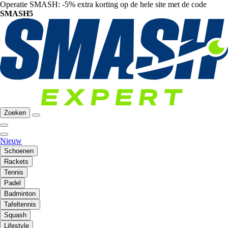
Operatie SMASH: -5% extra korting op de hele site met de code
SMASH5
Zoeken
Nieuw
Schoenen
Rackets
Tennis
Padel
Badminton
Tafeltennis
Squash
Lifestyle