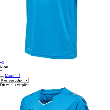
+5
Maat
*
Maattabel
Dit veld is verplicht