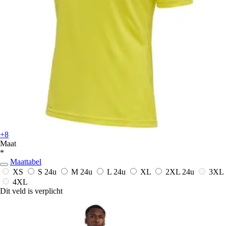
+8
Maat
*
Maattabel
XS
S
24u
M
24u
L
24u
XL
2XL
24u
3XL
4XL
Dit veld is verplicht