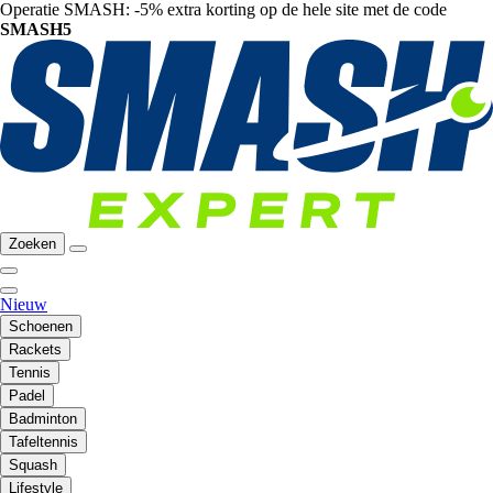
Operatie SMASH: -5% extra korting op de hele site met de code
SMASH5
Zoeken
Nieuw
Schoenen
Rackets
Tennis
Padel
Badminton
Tafeltennis
Squash
Lifestyle