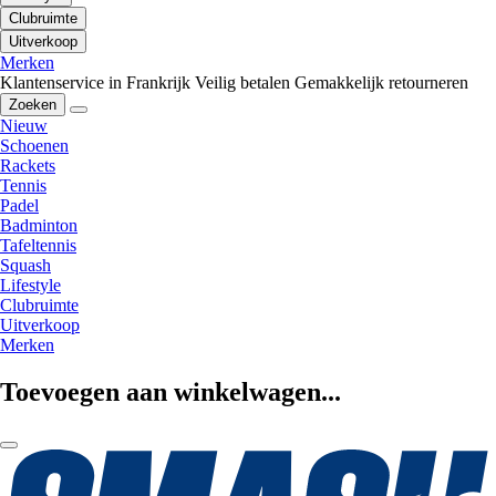
Clubruimte
Uitverkoop
Merken
Klantenservice in Frankrijk
Veilig betalen
Gemakkelijk retourneren
Zoeken
Nieuw
Schoenen
Rackets
Tennis
Padel
Badminton
Tafeltennis
Squash
Lifestyle
Clubruimte
Uitverkoop
Merken
Toevoegen aan winkelwagen...