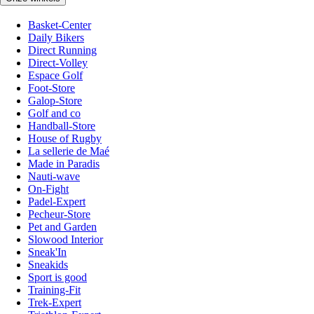
Basket-Center
Daily Bikers
Direct Running
Direct-Volley
Espace Golf
Foot-Store
Galop-Store
Golf and co
Handball-Store
House of Rugby
La sellerie de Maé
Made in Paradis
Nauti-wave
On-Fight
Padel-Expert
Pecheur-Store
Pet and Garden
Slowood Interior
Sneak'In
Sneakids
Sport is good
Training-Fit
Trek-Expert