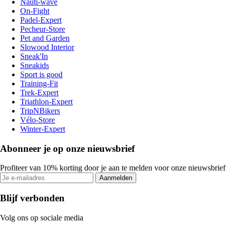
Nauti-wave
On-Fight
Padel-Expert
Pecheur-Store
Pet and Garden
Slowood Interior
Sneak'In
Sneakids
Sport is good
Training-Fit
Trek-Expert
Triathlon-Expert
TripNBikers
Vélo-Store
Winter-Expert
Abonneer je op onze nieuwsbrief
Profiteer van 10% korting door je aan te melden voor onze nieuwsbrief
Aanmelden
Blijf verbonden
Volg ons op sociale media