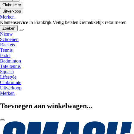
Clubruimte
Uitverkoop
Merken
Klantenservice in Frankrijk
Veilig betalen
Gemakkelijk retourneren
Zoeken
Nieuw
Schoenen
Rackets
Tennis
Padel
Badminton
Tafeltennis
Squash
Lifestyle
Clubruimte
Uitverkoop
Merken
Toevoegen aan winkelwagen...