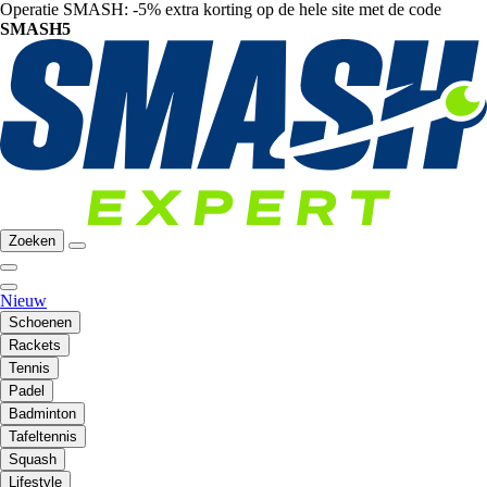
Operatie SMASH: -5% extra korting op de hele site met de code
SMASH5
Zoeken
Nieuw
Schoenen
Rackets
Tennis
Padel
Badminton
Tafeltennis
Squash
Lifestyle