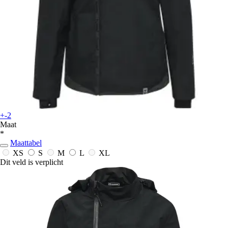
+-2
Maat
*
Maattabel
XS
S
M
L
XL
Dit veld is verplicht