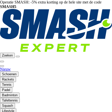
Operatie SMASH: -5% extra korting op de hele site met de code
SMASH5
Zoeken
Nieuw
Schoenen
Rackets
Tennis
Padel
Badminton
Tafeltennis
Squash
Lifestyle