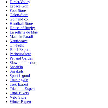
Direct-Volley
Espace Golf
Foot-Store
Galop-Store
Golf and co
Handball-Store
House of Rugby
La sellerie de Maé
Made in Paradis
Nauti-wave
On-Fight
Padel-Expert
Pecheur-Store
Pet and Garden
Slowood Interior
Sneak'In
Sneakids
Sport is good
Training-Fit
Trek-Expert
Triathlon-Expert
TripNBikers
Vélo-Store
Winter-Expert