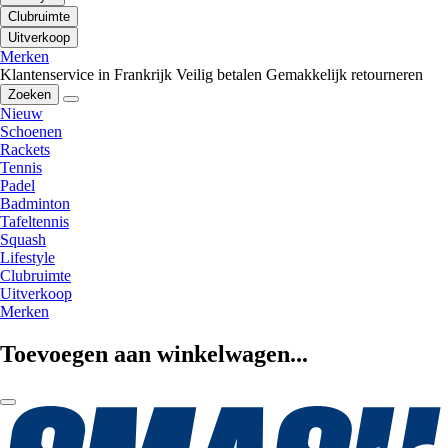
Clubruimte
Uitverkoop
Merken
Klantenservice in Frankrijk
Veilig betalen
Gemakkelijk retourneren
Zoeken
Nieuw
Schoenen
Rackets
Tennis
Padel
Badminton
Tafeltennis
Squash
Lifestyle
Clubruimte
Uitverkoop
Merken
Toevoegen aan winkelwagen...