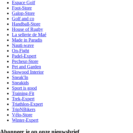
Espace Golf
Foot-Store
Galop-Store
Golf and co
Handball-Store
House of Rugby
La sellerie de Maé
Made in Paradis
Nauti-wave
On-Fight
Padel-Expert
Pecheur-Store
Pet and Garden
Slowood Interior
Sneak'In
Sneakids
Sport is good
Training-Fit
Trek-Expert
Triathlon-Expert
TripNBikers
Vélo-Store
Winter-Expert
Abonneer je op onze nieuwsbrief