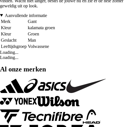
vinden. Wacht niet langer, bestel de jouwe nu en zie er de hele zomer
geweldig uit op look.
Aanvullende informatie
Merk
Gant
Kleur
kalamata groen
Kleur
Groen
Geslacht
Man
Leeftijdsgroep
Volwassene
Loading...
Loading...
Al onze merken