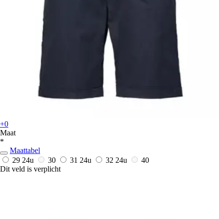
+0
Maat
*
Maattabel
29
24u
30
31
24u
32
24u
40
Dit veld is verplicht