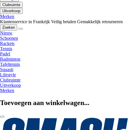
Clubruimte
Uitverkoop
Merken
Klantenservice in Frankrijk
Veilig betalen
Gemakkelijk retourneren
Zoeken
Nieuw
Schoenen
Rackets
Tennis
Padel
Badminton
Tafeltennis
Squash
Lifestyle
Clubruimte
Uitverkoop
Merken
Toevoegen aan winkelwagen...