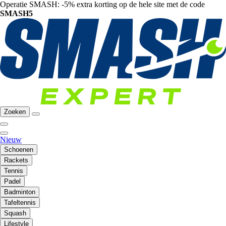
Operatie SMASH: -5% extra korting op de hele site met de code
SMASH5
Zoeken
Nieuw
Schoenen
Rackets
Tennis
Padel
Badminton
Tafeltennis
Squash
Lifestyle