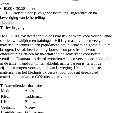
Vanaf
€ 40,00
€ 30,58
-24%
+€ 1,53
cadeau voor je volgende bestelling
Bijgeschreven na
bevestiging van je bestelling
Loading...
Beschrijving
De COURT rok heeft een tijdloos klassiek ontwerp voor verschillende
soorten wedstrijden en trainingen. Hij is gemaakt van een veelgebruikt
materiaal in tennis en een piqué-mesh om je lichaam en geest in lijn te
brengen. De rok heeft een ingebouwd compressieshort voor
ondersteuning en een mesh-detail aan de achterkant voor betere
ventilatie. Daarnaast is de rok voorzien van een verstelbaar trekkoord
in de taille, waardoor hij gemakkelijk aan te passen is, terwijl de
zijsplitten zorgen voor vrijheid van beweging. Het belangrijkste
materiaal van het kledingstuk bestaat voor 50% uit gerecycled
materiaal om afval en CO2-uitstoot te verminderen.
Aanvullende informatie
Merk
Asics
Kleur
middernacht
Kleur
Blauw
Geslacht
Vrouw
Leeftijdsgroep
Volwassene