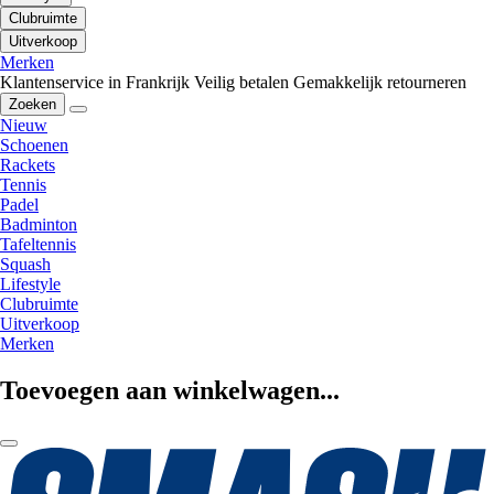
Clubruimte
Uitverkoop
Merken
Klantenservice in Frankrijk
Veilig betalen
Gemakkelijk retourneren
Zoeken
Nieuw
Schoenen
Rackets
Tennis
Padel
Badminton
Tafeltennis
Squash
Lifestyle
Clubruimte
Uitverkoop
Merken
Toevoegen aan winkelwagen...