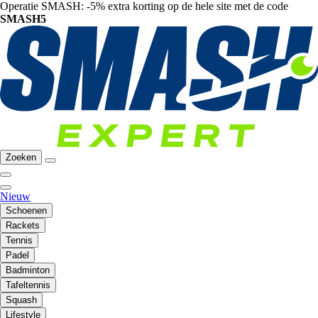
Operatie SMASH: -5% extra korting op de hele site met de code
SMASH5
Zoeken
Nieuw
Schoenen
Rackets
Tennis
Padel
Badminton
Tafeltennis
Squash
Lifestyle