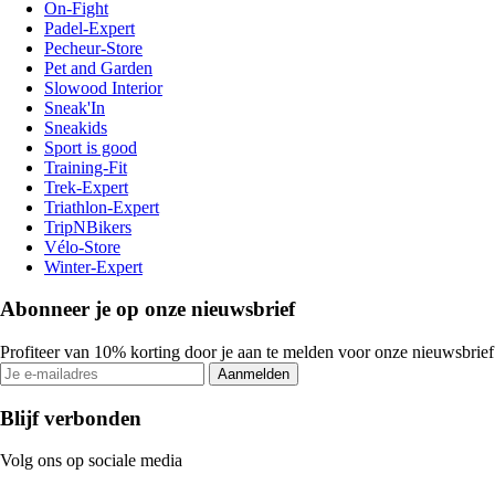
On-Fight
Padel-Expert
Pecheur-Store
Pet and Garden
Slowood Interior
Sneak'In
Sneakids
Sport is good
Training-Fit
Trek-Expert
Triathlon-Expert
TripNBikers
Vélo-Store
Winter-Expert
Abonneer je op onze nieuwsbrief
Profiteer van 10% korting door je aan te melden voor onze nieuwsbrief
Aanmelden
Blijf verbonden
Volg ons op sociale media