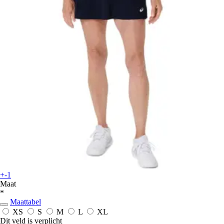
+-1
Maat
*
Maattabel
XS
S
M
L
XL
Dit veld is verplicht