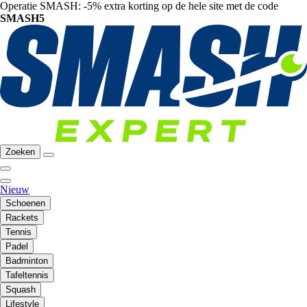
Operatie SMASH: -5% extra korting op de hele site met de code
SMASH5
Zoeken
Nieuw
Schoenen
Rackets
Tennis
Padel
Badminton
Tafeltennis
Squash
Lifestyle