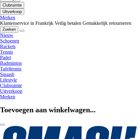
Clubruimte
Uitverkoop
Merken
Klantenservice in Frankrijk
Veilig betalen
Gemakkelijk retourneren
Zoeken
Nieuw
Schoenen
Rackets
Tennis
Padel
Badminton
Tafeltennis
Squash
Lifestyle
Clubruimte
Uitverkoop
Merken
Toevoegen aan winkelwagen...