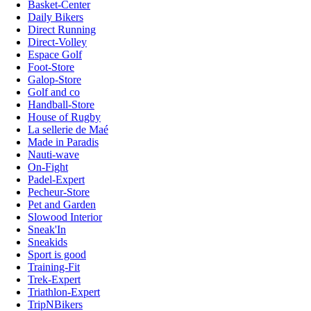
Basket-Center
Daily Bikers
Direct Running
Direct-Volley
Espace Golf
Foot-Store
Galop-Store
Golf and co
Handball-Store
House of Rugby
La sellerie de Maé
Made in Paradis
Nauti-wave
On-Fight
Padel-Expert
Pecheur-Store
Pet and Garden
Slowood Interior
Sneak'In
Sneakids
Sport is good
Training-Fit
Trek-Expert
Triathlon-Expert
TripNBikers