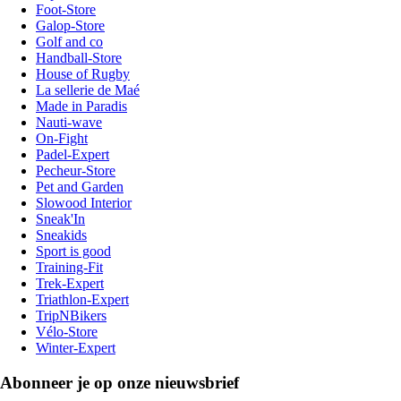
Foot-Store
Galop-Store
Golf and co
Handball-Store
House of Rugby
La sellerie de Maé
Made in Paradis
Nauti-wave
On-Fight
Padel-Expert
Pecheur-Store
Pet and Garden
Slowood Interior
Sneak'In
Sneakids
Sport is good
Training-Fit
Trek-Expert
Triathlon-Expert
TripNBikers
Vélo-Store
Winter-Expert
Abonneer je op onze nieuwsbrief