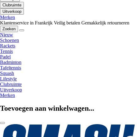
Clubruimte
Uitverkoop
Merken
Klantenservice in Frankrijk
Veilig betalen
Gemakkelijk retourneren
Zoeken
Nieuw
Schoenen
Rackets
Tennis
Padel
Badminton
Tafeltennis
Squash
Lifestyle
Clubruimte
Uitverkoop
Merken
Toevoegen aan winkelwagen...