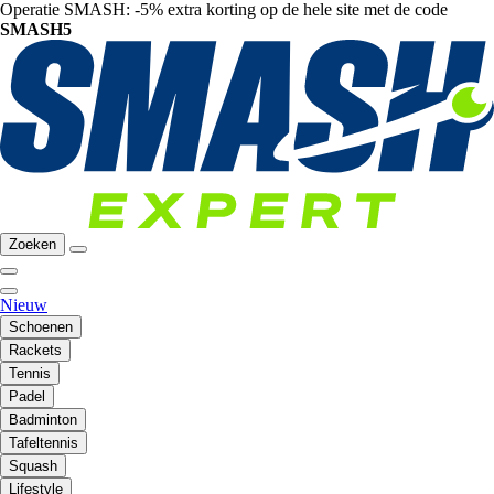
Operatie SMASH: -5% extra korting op de hele site met de code
SMASH5
Zoeken
Nieuw
Schoenen
Rackets
Tennis
Padel
Badminton
Tafeltennis
Squash
Lifestyle