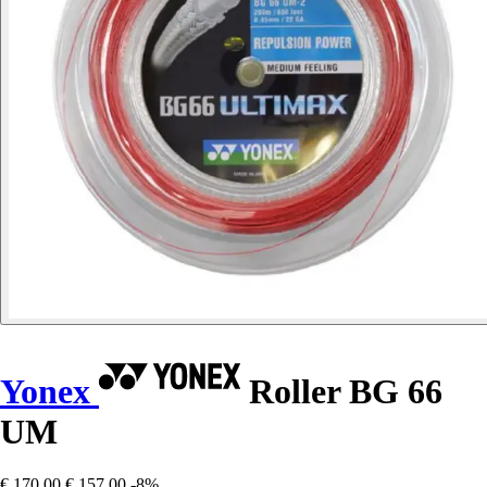
Yonex
Roller BG 66
UM
€ 170,00
€ 157,00
-8%