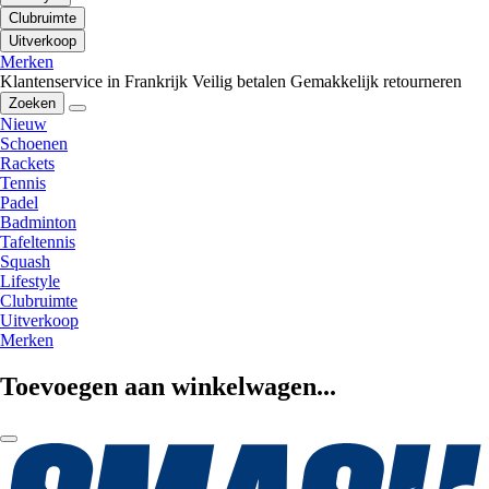
Clubruimte
Uitverkoop
Merken
Klantenservice in Frankrijk
Veilig betalen
Gemakkelijk retourneren
Zoeken
Nieuw
Schoenen
Rackets
Tennis
Padel
Badminton
Tafeltennis
Squash
Lifestyle
Clubruimte
Uitverkoop
Merken
Toevoegen aan winkelwagen...