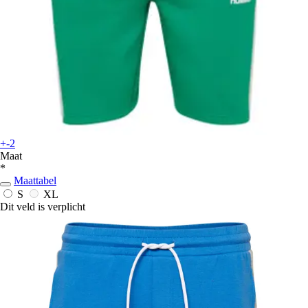
+-2
Maat
*
Maattabel
S
XL
Dit veld is verplicht