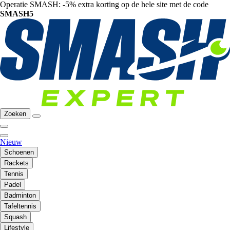
Operatie SMASH: -5% extra korting op de hele site met de code
SMASH5
Zoeken
Nieuw
Schoenen
Rackets
Tennis
Padel
Badminton
Tafeltennis
Squash
Lifestyle