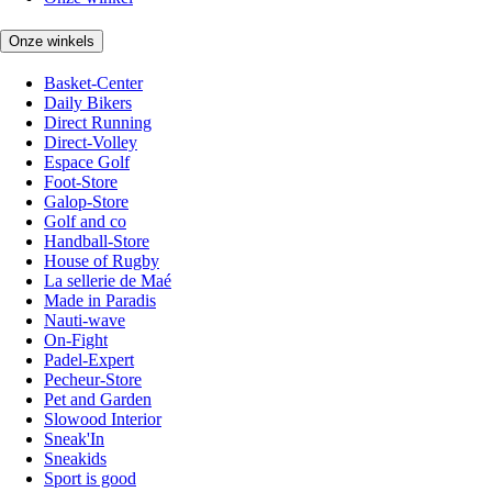
Onze winkels
Basket-Center
Daily Bikers
Direct Running
Direct-Volley
Espace Golf
Foot-Store
Galop-Store
Golf and co
Handball-Store
House of Rugby
La sellerie de Maé
Made in Paradis
Nauti-wave
On-Fight
Padel-Expert
Pecheur-Store
Pet and Garden
Slowood Interior
Sneak'In
Sneakids
Sport is good