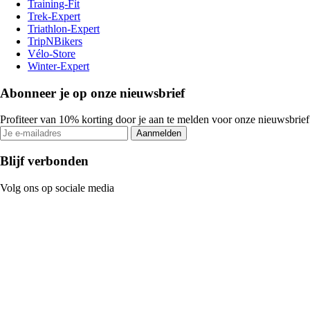
Training-Fit
Trek-Expert
Triathlon-Expert
TripNBikers
Vélo-Store
Winter-Expert
Abonneer je op onze nieuwsbrief
Profiteer van 10% korting door je aan te melden voor onze nieuwsbrief
Aanmelden
Blijf verbonden
Volg ons op sociale media