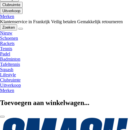
Clubruimte
Uitverkoop
Merken
Klantenservice in Frankrijk
Veilig betalen
Gemakkelijk retourneren
Zoeken
Nieuw
Schoenen
Rackets
Tennis
Padel
Badminton
Tafeltennis
Squash
Lifestyle
Clubruimte
Uitverkoop
Merken
Toevoegen aan winkelwagen...