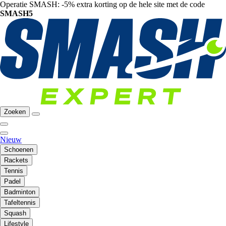
Operatie SMASH: -5% extra korting op de hele site met de code
SMASH5
Zoeken
Nieuw
Schoenen
Rackets
Tennis
Padel
Badminton
Tafeltennis
Squash
Lifestyle