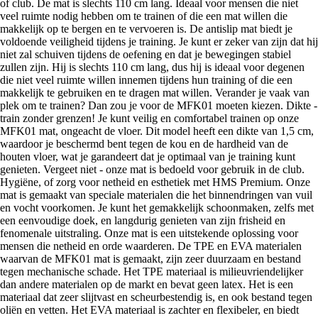
of club. De mat is slechts 110 cm lang. Ideaal voor mensen die niet
veel ruimte nodig hebben om te trainen of die een mat willen die
makkelijk op te bergen en te vervoeren is. De antislip mat biedt je
voldoende veiligheid tijdens je training. Je kunt er zeker van zijn dat hij
niet zal schuiven tijdens de oefening en dat je bewegingen stabiel
zullen zijn. Hij is slechts 110 cm lang, dus hij is ideaal voor degenen
die niet veel ruimte willen innemen tijdens hun training of die een
makkelijk te gebruiken en te dragen mat willen. Verander je vaak van
plek om te trainen? Dan zou je voor de MFK01 moeten kiezen. Dikte -
train zonder grenzen! Je kunt veilig en comfortabel trainen op onze
MFK01 mat, ongeacht de vloer. Dit model heeft een dikte van 1,5 cm,
waardoor je beschermd bent tegen de kou en de hardheid van de
houten vloer, wat je garandeert dat je optimaal van je training kunt
genieten. Vergeet niet - onze mat is bedoeld voor gebruik in de club.
Hygiëne, of zorg voor netheid en esthetiek met HMS Premium. Onze
mat is gemaakt van speciale materialen die het binnendringen van vuil
en vocht voorkomen. Je kunt het gemakkelijk schoonmaken, zelfs met
een eenvoudige doek, en langdurig genieten van zijn frisheid en
fenomenale uitstraling. Onze mat is een uitstekende oplossing voor
mensen die netheid en orde waarderen. De TPE en EVA materialen
waarvan de MFK01 mat is gemaakt, zijn zeer duurzaam en bestand
tegen mechanische schade. Het TPE materiaal is milieuvriendelijker
dan andere materialen op de markt en bevat geen latex. Het is een
materiaal dat zeer slijtvast en scheurbestendig is, en ook bestand tegen
oliën en vetten. Het EVA materiaal is zachter en flexibeler, en biedt