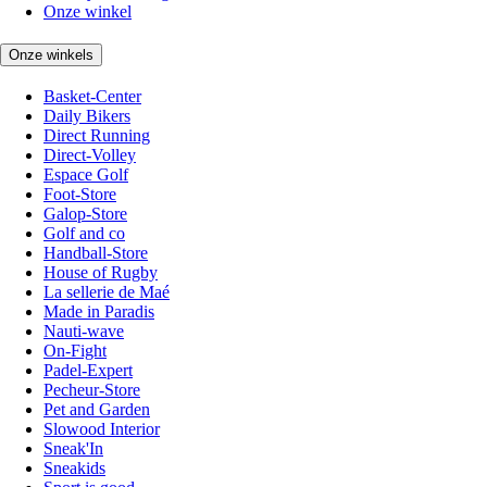
Onze winkel
Onze winkels
Basket-Center
Daily Bikers
Direct Running
Direct-Volley
Espace Golf
Foot-Store
Galop-Store
Golf and co
Handball-Store
House of Rugby
La sellerie de Maé
Made in Paradis
Nauti-wave
On-Fight
Padel-Expert
Pecheur-Store
Pet and Garden
Slowood Interior
Sneak'In
Sneakids