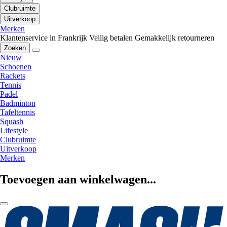
Clubruimte
Uitverkoop
Merken
Klantenservice in Frankrijk
Veilig betalen
Gemakkelijk retourneren
Zoeken
Nieuw
Schoenen
Rackets
Tennis
Padel
Badminton
Tafeltennis
Squash
Lifestyle
Clubruimte
Uitverkoop
Merken
Toevoegen aan winkelwagen...