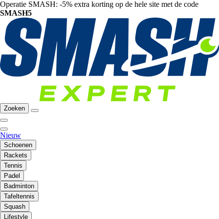
Operatie SMASH: -5% extra korting op de hele site met de code
SMASH5
Zoeken
Nieuw
Schoenen
Rackets
Tennis
Padel
Badminton
Tafeltennis
Squash
Lifestyle