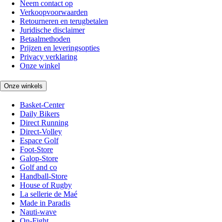
Neem contact op
Verkoopvoorwaarden
Retourneren en terugbetalen
Juridische disclaimer
Betaalmethoden
Prijzen en leveringsopties
Privacy verklaring
Onze winkel
Onze winkels
Basket-Center
Daily Bikers
Direct Running
Direct-Volley
Espace Golf
Foot-Store
Galop-Store
Golf and co
Handball-Store
House of Rugby
La sellerie de Maé
Made in Paradis
Nauti-wave
On-Fight